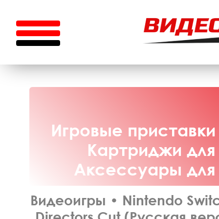
Игровые приставки 
Картриджи для 
Аксессуары для N
Видеоигры
•
Nintendo Swit
Directors Cut (Русская вер