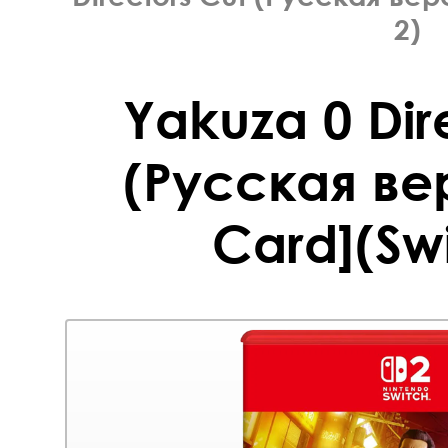
2)
Yakuza 0 Dir
(Русская ве
Card](Swi