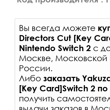
Вы всегда можете
ку
Directors Cut [Key Car
с
до
Nintendo Switch 2
Москве, Московской 
России
.
Либо
заказать
Yakuza
[Key Card]Switch 2
по
получить самостояте
выдачи заказов
в Мос