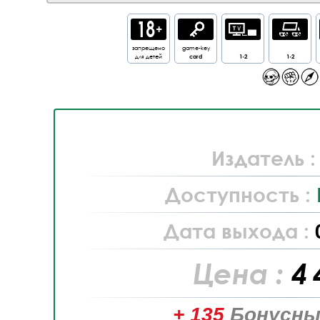
запрещено
game-key
для детей
card
1-2
1-2
Издатель 
Доступность :
Дата выхода :
Цена :
4 
+ 135
Бонусны