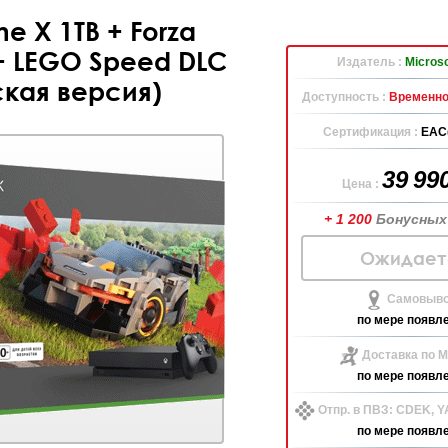
e X 1TB + Forza
 + LEGO Speed DLC
Издатель :
Microso
ская версия)
Доступность :
Временно
Сертификация :
EAC
39 99
Цена :
+ 1 200
Бонусных
Ожидает
Самовыво
по мере появл
Доставка по М
по мере появл
Отпр. в ПВЗ: CDEK, 
по мере появл