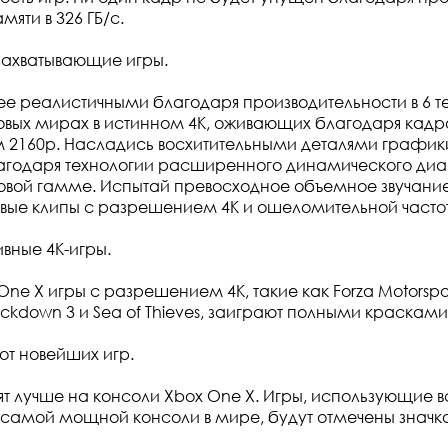
яти в 326 ГБ/с.
захватывающие игры.
ее реалистичными благодаря производительности в 6 
ровых мирах в истинном 4K, оживающих благодаря ка
2160p. Насладись восхитительными деталями графики в
агодаря технологии расширенного динамического диа
вой гамме. Испытай превосходное объемное звучание
вые клипы с разрешением 4K и ошеломительной частот
ивные 4К-игры.
One X игры с разрешением 4К, такие как Forza Motorspor
rackdown 3 и Sea of Thieves, заиграют полными красками
от новейших игр.
дят лучше на консоли Xbox One X. Игры, использующие в
самой мощной консоли в мире, будут отмечены значк