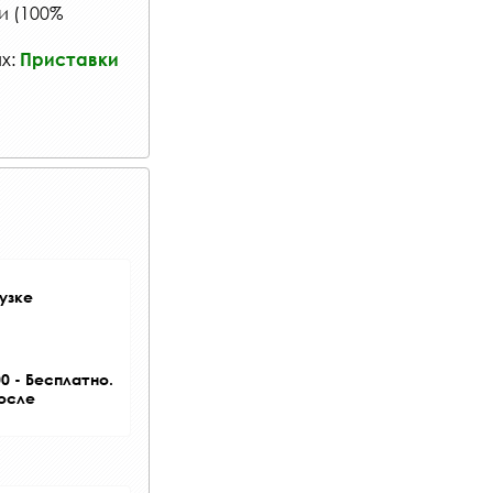
и (100%
ах:
Приставки
узке
0 - Бесплатно.
после