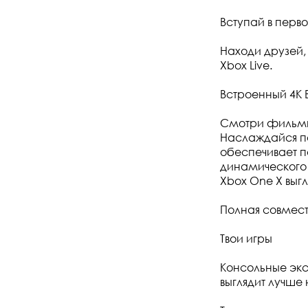
Вступай в перв
Находи друзей,
Xbox Live.
Встроенный 4К 
Смотри фильмы 
Наслаждайся по
обеспечивает 
динамического 
Xbox One X выг
Полная совмест
Твои игры
Консольные экс
выглядит лучше 