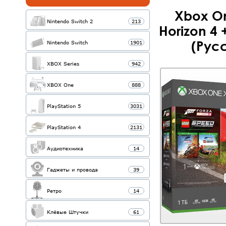
Xbox On
Nintendo Switch 2
213
Horizon 4
(Рус
Nintendo Switch
1901
XBOX Series
942
XBOX One
888
PlayStation 5
3031
PlayStation 4
2131
Аудиотехника
14
Гаджеты и провода
39
Ретро
14
Клёвые Штучки
61