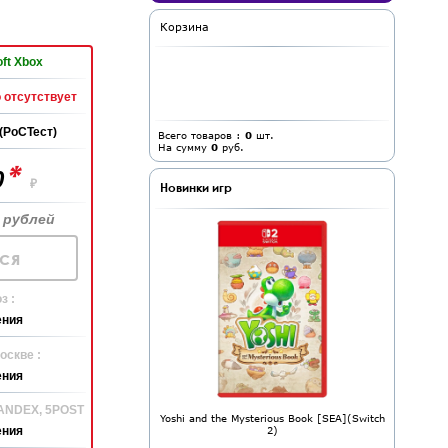
Корзина
ft Xbox
 отсутствует
(РоСТест)
Всего товаров :
0
шт.
На сумму
0
руб.
*
0
₽
Новинки игр
 рублей
ся
з :
ения
оскве :
ения
YANDEX, 5POST
Yoshi and the Mysterious Book [SEA](Switch
2)
ения