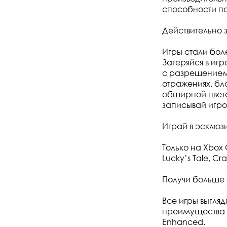
способности пам
Действительно 
Игры cтали бол
Затеряйся в иг
с разрешением 
отражениях, бл
обширной цвето
записывай игро
Играй в эсклюз
Только на Xbox 
Lucky’s Tale, C
Получи больше 
Все игры выгля
преимущества 
Enhanced.