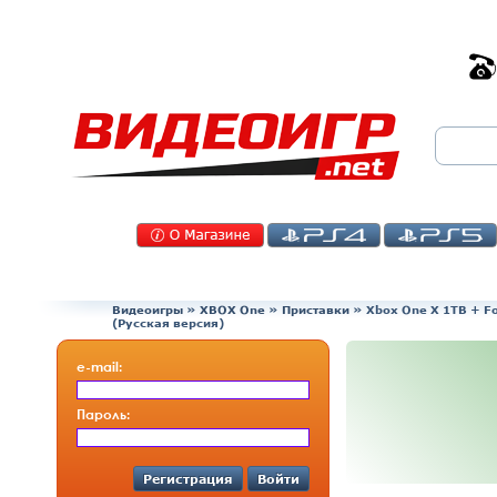
Видеоигры
»
XBOX One
»
Приставки
»
Xbox One X 1TB + Fo
(Русская версия)
e-mail:
Пароль:
Регистрация
Войти