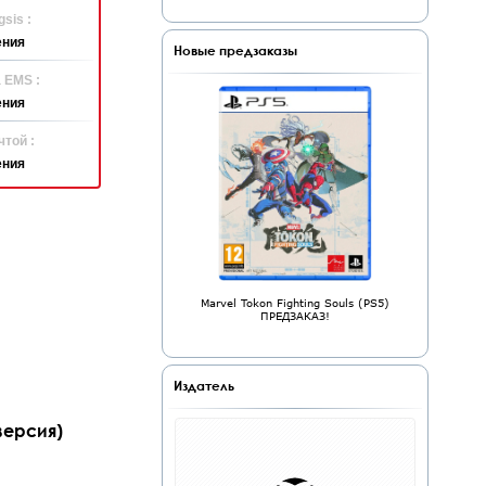
sis :
ения
Новые предзаказы
 EMS :
ения
той :
ения
Marvel Tokon Fighting Souls (PS5)
ПРЕДЗАКАЗ!
Издатель
версия)