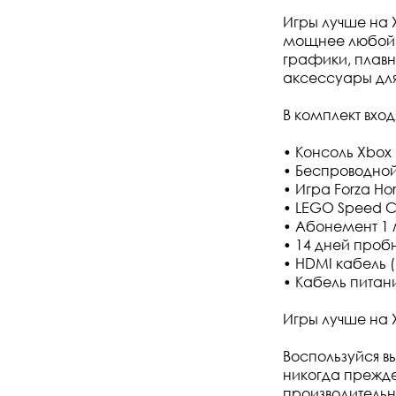
Игры лучше на 
мощнее любой 
графики, плавн
аксессуары для
В комплект входя
• Консоль Xbox 
• Беспроводной
• Игра Forza Ho
• LEGO Speed C
• Абонемент 1 
• 14 дней проб
• HDMI кабель 
• Кабель питан
Игры лучше на 
Воспользуйся в
никогда прежд
производительн