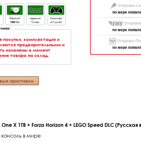
Отправка Log
по мере появл
Жесткий
гарантия:
Комплект
1000
Gb
12 мес.
из
1
джой.
Отправка
ниях:
по мере появл
я покупки, комплектация и
Отправка Поч
вляются предварительными и
по мере появл
ть изменены в момент
ния товара на склад.
вые приставки
ne X 1TB + Forza Horizon 4 + LEGO Speed DLC (Русская 
консоль в мире