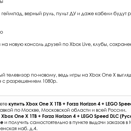
ры
 геймпад, верный руль, пульт ДУ и даже кабели будут 
во
 на новую консоль друзей по Xbox Live, клубы, сохране
ый телевизор по-новому, ведь игры на Xbox One X выгл
е с разрешением 1080p.
жете
купить
Xbox One X 1TB + Forza Horizon 4 + LEGO Spe
авкой по Москве, Московской области и всей России
.
Xbox One X 1TB + Forza Horizon 4 + LEGO Speed DLC (Ру
и получить самостоятельно в
пункте выдачи заказов
в 
не
енская наб. д.4.