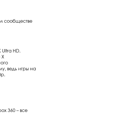
ом сообществе
ltra HD.
 X
ого
у, ведь игры на
p.
ox 360 – все