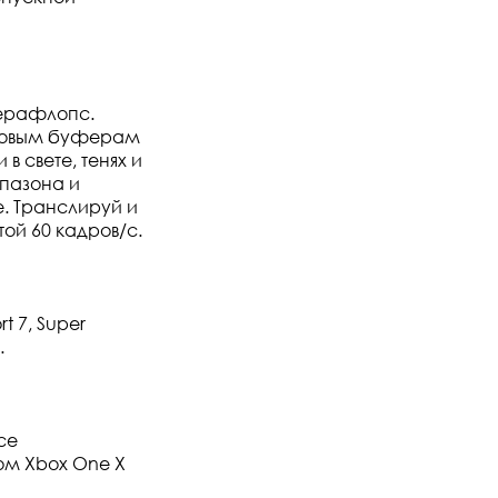
терафлопс.
дровым буферам
 свете, тенях и
пазона и
. Транслируй и
ой 60 кадров/с.
t 7, Super
.
се
ом Xbox One X