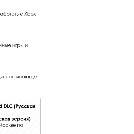
работать с Xbox
нные игры и
ядят потрясающе
ed DLC (Русская
сская версия)
Москве по