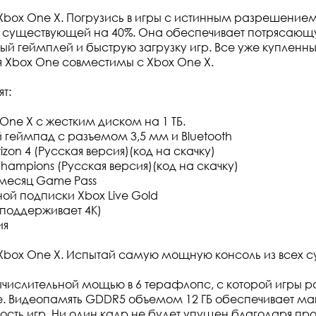
Xbox One X. Погрузись в игры с истинным разрешением
существующей на 40%. Она обеспечивает потрясающу
ый геймплей и быструю загрузку игр. Все уже купленны
 Xbox One совместимы с Xbox One X.
т:
One X с жестким диском на 1 ТБ.
 геймпад с разъемом 3,5 мм и Bluetooth
rizon 4 (Русская версия)(код на скачку)
hampions (Русская версия)(код на скачку)
месяц Game Pass
ной подписки Xbox Live Gold
(поддерживает 4K)
ия
Xbox One X. Испытай самую мощную консоль из всех 
ычислительной мощью в 6 терафлопс, с которой игры р
е. Видеопамять GDDR5 объемом 12 ГБ обеспечивает м
ость игр. Ни один кадр не будет упущен благодаря пр