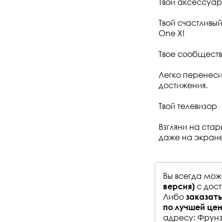
Твои аксессуа
Твой счастливый
One X!
Твое сообщест
Легко перенеси
достижения.
Твой телевизор
Взгляни на стар
даже на экран
Вы всегда мо
с
дост
версия)
Либо
заказать
по лучшей це
адресу: Фрунз