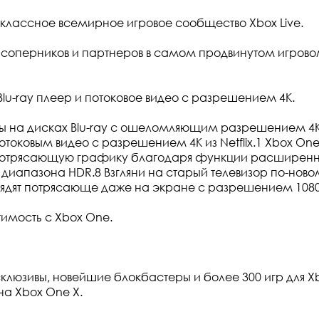
оклассное всемирное игровое сообщество Xbox Live.
 соперников и партнеров в самом продвинутом игров
Blu-ray плеер и потоковое видео с разрешением 4К.
на дисках Blu-ray с ошеломляющим разрешением 4K U
токовым видео с разрешением 4K из Netflix.1 Xbox One
потрясающую графику благодаря функции расширенн
диапазона HDR.8 Взгляни на старый телевизор по-новом
лядят потрясающе даже на экране с разрешением 1080
имость с Xbox One.
клюзивы, новейшие блокбастеры и более 300 игр для Xb
на Xbox One X.