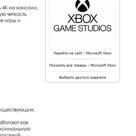
 4К на консоли,
ю четкость
е игры и
Перейти на сайт : Microsoft Xbox
Показать все товары : Microsoft Xbox
Выбрать другого издателя
существующих.
аботают как
аксимальную
опускной