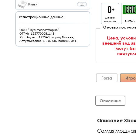
Книги
11
Регистрационные данные
для всех
возрастов
РоСТест
О новых поступле
ООО "Мультиплатформа"
ОГРН: 1257700081143
Цена, услови
Юр. Адрес: 127549, город Москва,
Алтуфьевское ш, д. 60, помещ. 3/1
внешний вид я
могут бы
поступле
Forza
Игро
Описание
Описание Xbox O
Самая мощная 