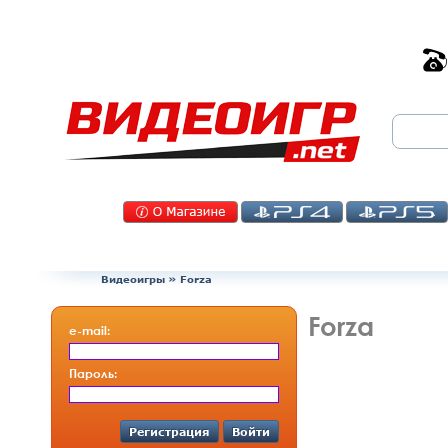
Видеоигры
»
Forza
Forza
e-mail:
Пароль:
Регистрация
Войти