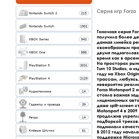
Серия игр Forza
Nintendo Switch 2
215
Nintendo Switch
1901
Гоночная серия Fo
получила более де
XBOX Series
943
данная линейка ре
своеобразным прот
двумя подзаголовк
XBOX One
888
время как в арсен
На просторах рынк
PlayStation 5
3031
Turn 10 Studios, а
году на Xbox Origi
трассам, любуясь,
PlayStation 4
2129
невероятно реали
Forza Motorsport 2
Аудиотехника
14
стояла важная зад
лицензионных авто
Гаджеты и провода
39
даже split-screen 
Motorsport 4 в 200
продолжив укрепля
Ретро
14
подборкой треков.
поднимали качеств
Клёвые Штучки
61
В 2012 году начала
поддержке Microso