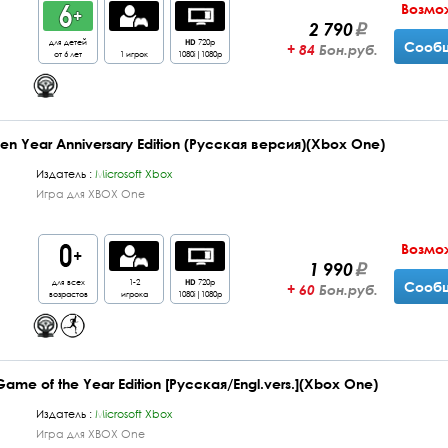
Возмо
2 790
для детей
HD
720p
Сообщ
+ 84
Бон.руб.
от 6 лет
1 игрок
1080i|1080p
 Ten Year Anniversary Edition (Русская версия)(Xbox One)
Издатель :
Microsoft Xbox
Игра для XBOX One
Возмо
1 990
для всех
1-2
HD
720p
Сообщ
+ 60
Бон.руб.
возрастов
игрока
1080i|1080p
Game of the Year Edition [Русская/Engl.vers.](Xbox One)
Издатель :
Microsoft Xbox
Игра для XBOX One