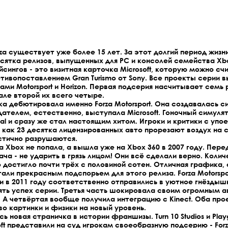
rza существует уже более 15 лет. За этот долгий период жиз
сятка релизов, выпущенных для PC и консолей семейства Xb
йсингов - это визитная карточка Microsoft, которую можно сч
ивопоставлением Gran Turismo от Sony. Все проекты серии 
ами Motorsport и Horizon. Первая подсерия насчитывает семь р
але второй их всего четыре.
а дебютировала именно Forza Motorsport. Она создавалась 
 издателем, естественно, выступала Microsoft. Гоночный симул
nal и сразу же стал настоящим хитом. Игроки и критики с упо
 как 23 десятка лицензированных авто прорезают воздух на 
стично разрушаются.
 на Xbox не попала, а вышла уже на Xbox 360 в 2007 году. Перед 
ача - не ударить в грязь лицом! Они всё сделали верно. Коли
 достигло почти трёх с половиной сотен. Отличная графика,
стали прекрасным подспорьем для этого релиза. Forza Motorspor
9 и в 2011 году соответственно отправились в уютное гнёздыш
ть успех серии. Третья часть шокировала своим огромным а
 А четвёртая вообще получила интеграцию с Kinect. Оба пр
о картинки и физики на новый уровень.
сь новая страничка в истории франшизы. Turn 10 Studios и Pla
ft представили на суд игрокам своеобразную подсерию - Forza