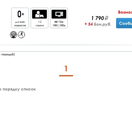
Возмо
1 790
для всех
1-2
HD
720p
Сообщ
+ 54
Бон.руб.
возрастов
игрока
1080i|1080p
0
позиций)
1
о порядку список