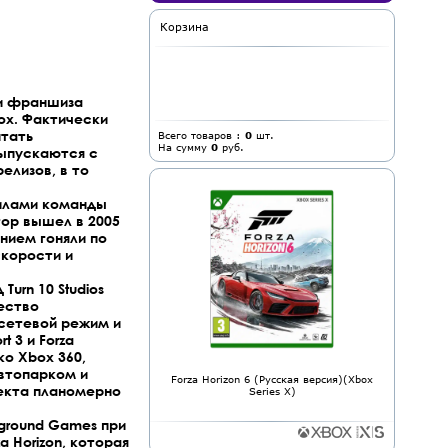
Корзина
ни франшиза
ox. Фактически
итать
Всего товаров :
0
шт.
На сумму
0
руб.
выпускаются с
елизов, в то
силами команды
ятор вышел в 2005
ением гоняли по
скорости и
Turn 10 Studios
чество
 сетевой режим и
t 3 и Forza
ко Xbox 360,
втопарком и
Forza Horizon 6 (Русская версия)(Xbox
оекта планомерно
Series X)
yground Games при
 Horizon, которая