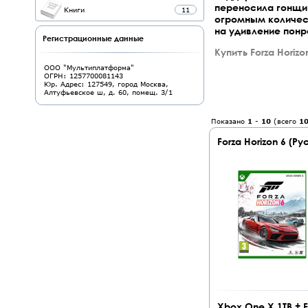
переносила гонщи
Книги
11
огромным количес
на удивление пон
Регистрационные данные
Купить Forza Horizo
ООО "Мультиплатформа"
ОГРН: 1257700081143
Юр. Адрес: 127549, город Москва,
Алтуфьевское ш, д. 60, помещ. 3/1
Показано
1
-
10
(всего
1
Forza Horizon 6 (Р
Xbox One X 1TB + F