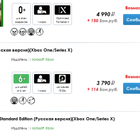
Возмо
4 990
для всех
Optimized
Сообщ
+ 150
Бон.руб.
возрастов
1 игрок
For Series X
усская версия)(Xbox One/Series X)
Издатель :
Microsoft Xbox
Возмо
3 790
для детей
не менее
Сообщ
+ 114
Бон.руб.
от 6 лет
1 игрок
75 Gb.
 Standard Edition (Русская версия)(Xbox One/Series X)
Издатель :
Microsoft Xbox