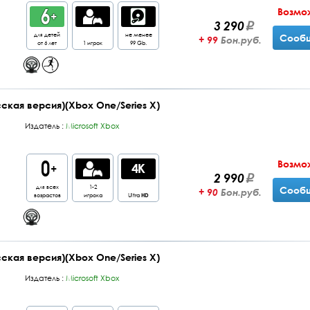
Возмо
3 290
для детей
не менее
Сообщ
+ 99
Бон.руб.
от 6 лет
1 игрок
99 Gb.
усская версия)(Xbox One/Series X)
Издатель :
Microsoft Xbox
Возмо
2 990
для всех
1-2
Сообщ
+ 90
Бон.руб.
возрастов
игрока
Ultra
HD
усская версия)(Xbox One/Series X)
Издатель :
Microsoft Xbox