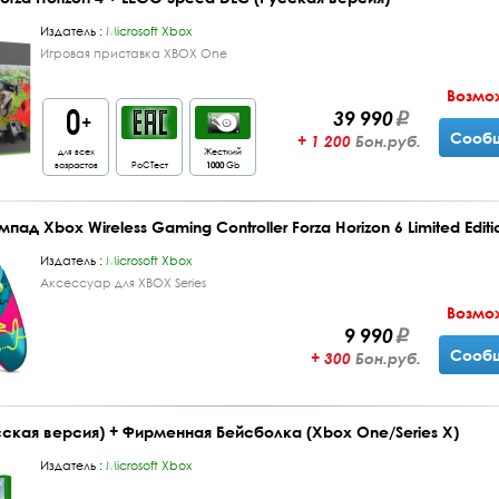
Издатель :
Microsoft Xbox
Игровая приставка XBOX One
Возмо
39 990
Сообщ
+ 1 200
Бон.руб.
для всех
Жесткий
возрастов
РоСТест
1000
Gb
ад Xbox Wireless Gaming Controller Forza Horizon 6 Limited Editi
Издатель :
Microsoft Xbox
Аксессуар для XBOX Series
Возмо
9 990
Сообщ
+ 300
Бон.руб.
Русская версия) + Фирменная Бейсболка (Xbox One/Series X)
Издатель :
Microsoft Xbox