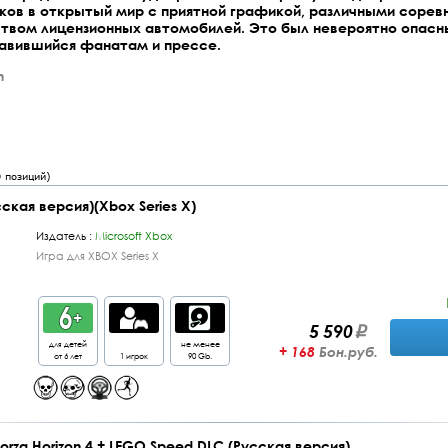
ков в открытый мир с приятной графикой, различными сорев
твом лицензионных автомобилей. Это был невероятно опасн
равившийся фанатам и прессе.
n
0
позиций)
усская версия)(Xbox Series X)
Издатель :
Microsoft Xbox
Игра для XBOX Series X
5 590
для детей
не менее
+ 168
Бон.руб.
от 6 лет
1 игрок
90 Gb.
orza Horizon 4 + LEGO Speed DLC (Русская версия)