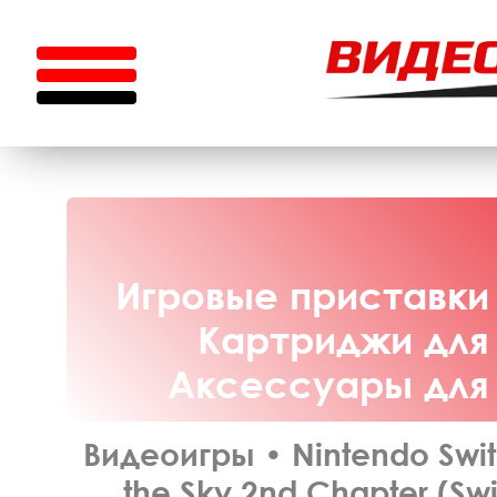
Игровые приставки 
Картриджи для 
Аксессуары для N
Видеоигры
•
Nintendo Swi
the Sky 2nd Chapter (Sw