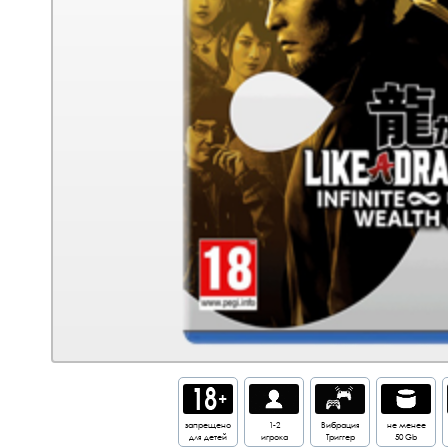
запрещено
1-2
Вибрация
не менее
для детей
игрока
Триггер
50 Gb