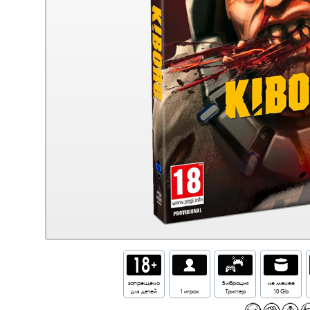
запрещено
Вибрация
не менее
для детей
1 игрок
Триггер
10 Gb