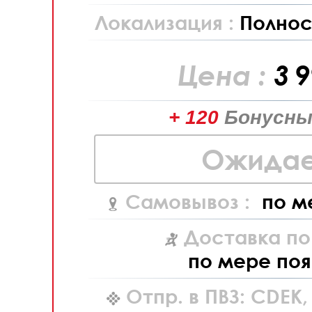
Локализация :
Полнос
Цена :
3 
+ 120
Бонусны
Ожидае
Самовывоз :
по м
Доставка по
по мере поя
Отпр. в ПВЗ: CDEK