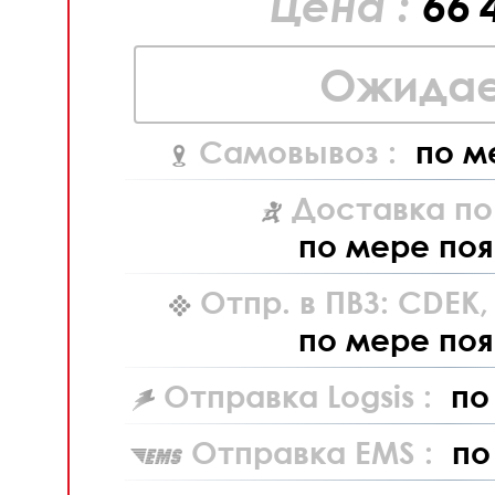
Цена :
66 
Ожидае
Самовывоз :
по м
Доставка по
по мере поя
Отпр. в ПВЗ: CDEK
по мере поя
Отправка Logsis :
по
Отправка EMS :
по