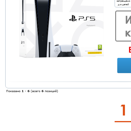
запрещено
для детей
Показано
1
-
6
(всего
6
позиций)
1