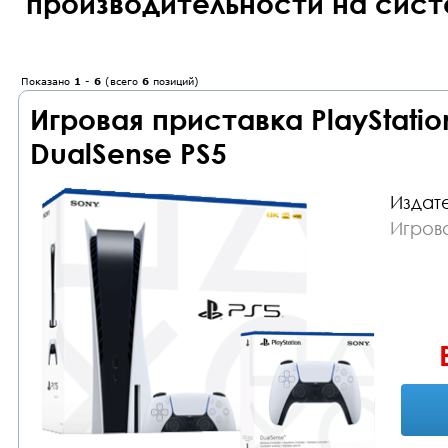
производительности на сист
Показано
1
-
6
(всего
6
позиций)
Игровая приставка PlayStatio
DualSense PS5
Издате
Игрова