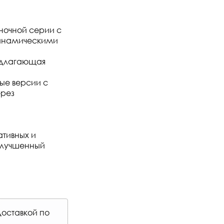
оночной серии с
динамическими
предлагающая
ные версии с
ерез
ативных и
улучшенный
доставкой по