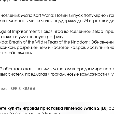
новления: Mario Kart World: Новый выпуск популярной г
возможностями, включая поддержку до 24 игроков и 
: Age of Imprisonment: Новая игра во вселенной Zelda, 
 сюжет и улучшенную графику.
lda: Breath of the Wild и Tears of the Kingdom: Обновлен
фикой, разрешением и частотой кадров, доступные ч
кет обновления.
h 2 обещает стать значимым шагом вперед в мире порт
ых систем, предлагая игрокам новые возможности и 
еля : BEE-S-KB6AA
жете
с
купить
Игровая приставка Nintendo Switch 2 [EU]
вской области и всей России
.