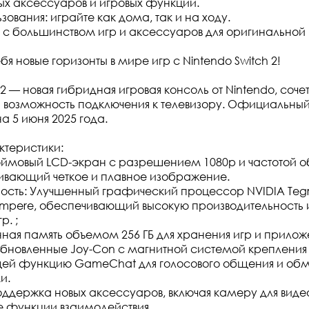
х аксессуаров и игровых функций.
зования: играйте как дома, так и на ходу.
с большинством игр и аксессуаров для оригинальной
бя новые горизонты в мире игр с Nintendo Switch 2!
 2 — новая гибридная игровая консоль от Nintendo, соч
и возможность подключения к телевизору. Официальный
а 5 июня 2025 года.
ктеристики:
юймовый LCD-экран с разрешением 1080p и частотой о
чивающий четкое и плавное изображение.
ость: Улучшенный графический процессор NVIDIA Tegr
mpere, обеспечивающий высокую производительность 
р. ;
нная память объемом 256 ГБ для хранения игр и прилож
бновленные Joy-Con с магнитной системой крепления 
ящей функцию GameChat для голосового общения и об
и.
ддержка новых аксессуаров, включая камеру для видео
е функции взаимодействия.