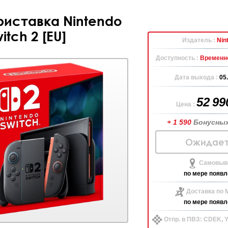
риставка Nintendo
itch 2 [EU]
Издатель :
Nin
Доступность :
Временно
Дата выхода :
05
52 9
Цена :
+ 1 590
Бонусных
Ожидает
Самовыво
по мере появл
Доставка по 
по мере появл
Отпр. в ПВЗ: CDEK,