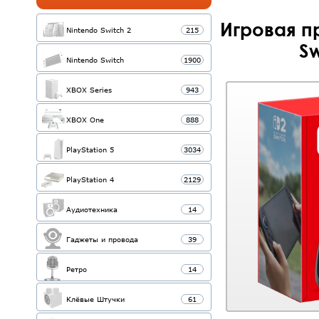
Игровая п
Nintendo Switch 2
215
Sw
Nintendo Switch
1900
XBOX Series
943
XBOX One
888
PlayStation 5
3034
PlayStation 4
2129
Аудиотехника
14
Гаджеты и провода
39
Ретро
14
Клёвые Штучки
61