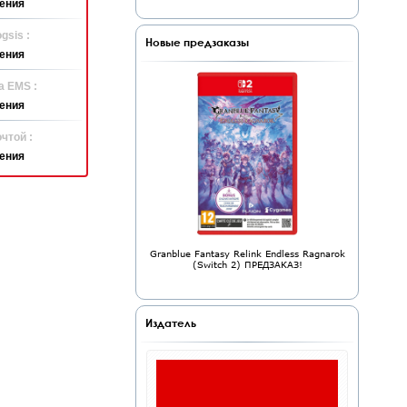
ения
gsis :
Новые предзаказы
ения
а EMS :
ения
чтой :
ения
Granblue Fantasy Relink Endless Ragnarok
(Switch 2) ПРЕДЗАКАЗ!
Издатель