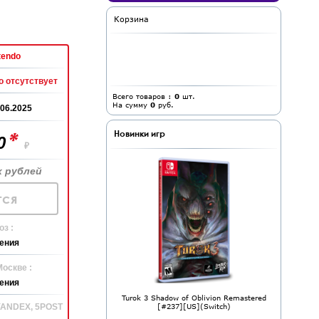
Корзина
tendo
 отсутствует
Всего товаров :
0
шт.
На сумму
0
руб.
.06.2025
*
Новинки игр
90
₽
 рублей
ся
з :
ения
Москве :
ения
Turok 3 Shadow of Oblivion Remastered
[#237][US](Switch)
 YANDEX, 5POST