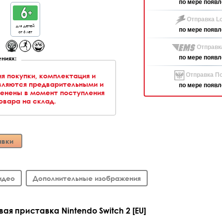
по мере появл
Отправка Lo
для детей
по мере появл
от 6 лет
Отправк
ниях:
по мере появл
ия покупки, комплектация и
Отправка По
вляются предварительными и
по мере появл
менены в момент поступления
овара на склад.
авки
идео
Дополнительные изображения
ая приставка Nintendo Switch 2 [EU]