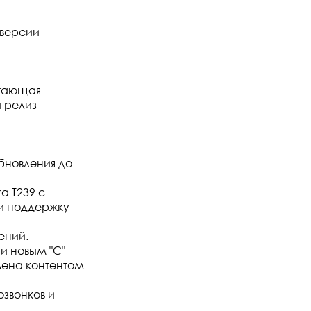
 версии
етающая
 релиз
бновления до
a T239 с
и поддержку
ений.
и новым "C"
мена контентом
звонков и