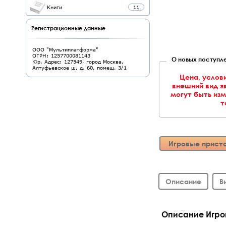
Книги
11
Регистрационные данные
ООО "Мультиплатформа"
ОГРН: 1257700081143
О новых поступле
Юр. Адрес: 127549, город Москва,
Алтуфьевское ш, д. 60, помещ. 3/1
Цена, услов
внешний вид я
могут быть из
т
Игровые прист
Описание
В
Описание Игров