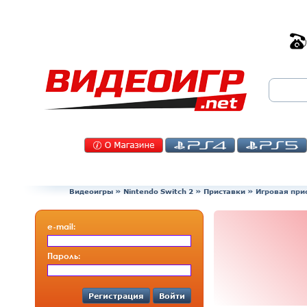
Видеоигры
»
Nintendo Switch 2
»
Приставки
»
Игровая прис
e-mail:
Пароль:
Регистрация
Войти