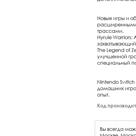
Новые игры и об
расширенными 
трассами.
Hyrule Warriors
захватывающий
The Legend of Ze
улучшенной гра
специальный па
Nintendo Switc
домашних игров
опыт.
Код производит
Вы всегда мо
Москве, Моско