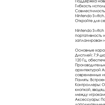
Поддержка новы
Гибкость исполь
Совместимость 
Nintendo Switch.
Откройте для се
Nintendo Switch
портативность 
запланирован н
Основные хара
Дисплей: 7,9-д
120 Гц, обеспе
Производительн
архитектурой A
современных иг
Память: Встрое
Контроллеры: О
кнопкой, ввод
между игрокам
Аксессуары: По
дополнительны