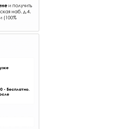
и получить
ене
кая наб. д.4.
и (100%
узке
0 - Бесплатно.
после