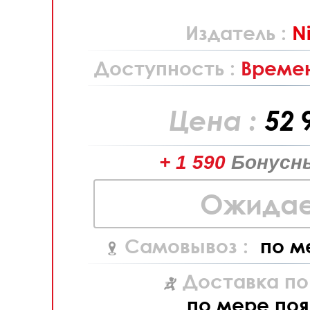
Издатель :
N
Доступность :
Времен
Цена :
52 
+ 1 590
Бонусн
Ожидае
Самовывоз :
по м
Доставка по
по мере поя