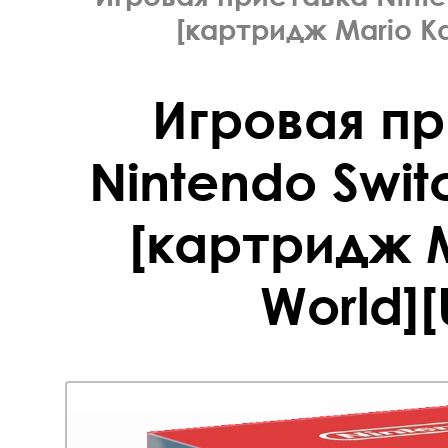
[картридж Mario Ka
Игровая п
Nintendo Swit
[картридж M
World][