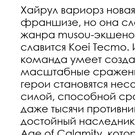
Хайрул вариорз новая
франшизе, но она сл
жанра musou-экшено
славится Koei Tecmo.
команда умеет созда
масштабные сражени
герои становятся не
силой, способной сра
даже тысячи противни
достойный наследник H
Age of Calamity, кото