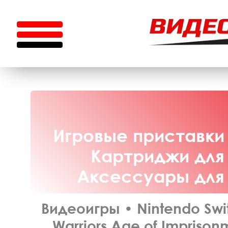
Игровые приставки 
Картриджи для 
Аксессуары для N
Видеоигры
•
Nintendo Swi
Warriors Age of Imprison