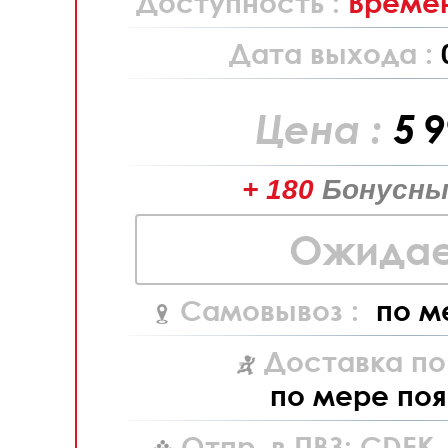
Доступность :
Времен
Дата выхода :
Цена :
5 
+ 180
Бонусны
Ожидае
Самовывоз :
по м
Доставка по
по мере поя
Отпр. в ПВЗ: CDEK