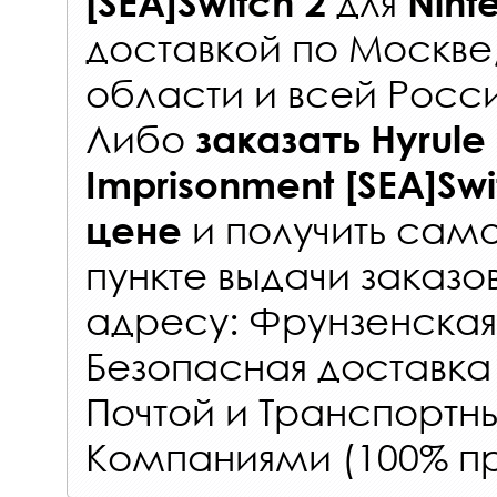
для
[SEA]Switch 2
Nint
доставкой по Москве
области и всей Росс
Либо
заказать
Hyrule
Imprisonment [SEA]Swi
и получить само
цене
пункте выдачи заказо
адресу: Фрунзенская 
Безопасная доставка
Почтой и Транспорт
Компаниями (100% пр