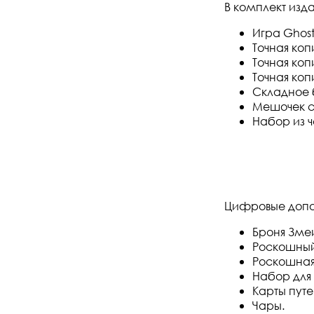
В комплект изда
Игра Ghost
Точная ко
Точная коп
Точная коп
Складное 
Мешочек с
Набор из 
Цифровые допо
Броня Зме
Роскошный
Роскошная
Набор для
Карты пут
Чары.