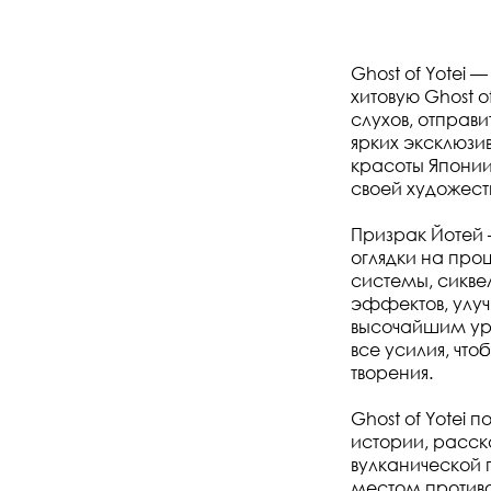
Ghost of Yotei
хитовую Ghost 
слухов, отправи
ярких эксклюзи
красоты Японии
своей художест
Призрак Йотей 
оглядки на про
системы, сикве
эффектов, улу
высочайшим уро
все усилия, что
творения.
Ghost of Yotei 
истории, расск
вулканической г
местом противо