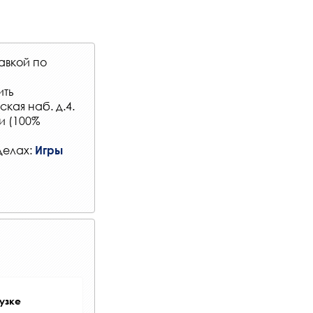
авкой по
ить
кая наб. д.4.
и (100%
делах:
Игры
узке