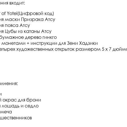
ния входит:
 of Yotei(Цифровой код)
пия маски Призрака Атсу
ия пояса Атсу
ия Цубы из катаны Атсу
бумажное дерево гинкго
 монетами + инструкции для Зени Хадзики
четырех художественных открыток размером 5 х 7 дюйм
лнения:
и
 окрас для брони
 лошадь и седло
 меча
ешественников