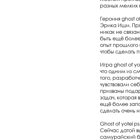
разных мелких 
Героиня ghost o
Эрика Иши. Пря
никак не связа
быть ещё более
опыт прошлого 
чтобы сделать
Игра ghost of y
что одним из с
того, разработч
чувствовали се
призваны подар
задач, которая
ещё более запо
сделать очень 
Ghost of yotei 
Сейчас датой вы
самурайский бо