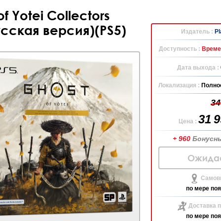
f Yotei Collectors
усская версия)(PS5)
Издатель :
Pl
Доступность :
Време
Дата выхода :
Локализация :
Полно
34
31 
Цена :
+ 960
Бонусн
Ожида
Самов
по мере по
Доставка п
по мере по