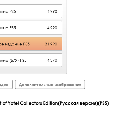
ние PS5
4 990
ние PS5
4 990
е издание PS5
31 990
ние (Б/У) PS5
4 370
идео
Дополнительные изображения
of Yotei Collectors Edition(Русская версия)(PS5)