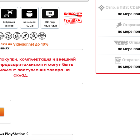
Отпр. в ПВЗ: CDE
по мере по
Вибрация
не менее
HD
720p
Отправка
Триггер
100 Gb
1080i|1080p
по мере по
Отпра
дки на Videoigr.net до 40%
ниях:
по мере по
 покупки, комплектация и внешний
Отправка
 предварительными и могут быть
по мере по
момент поступления товара на
склад.
я PlayStation 5