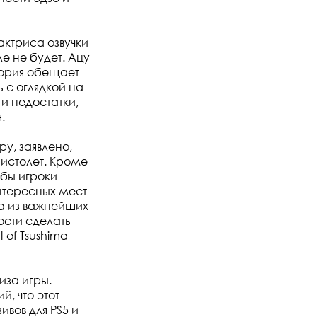
актриса озвучки
е не будет. Ацу
стория обещает
 с оглядкой на
и недостатки,
.
ру, заявлено,
истолет. Кроме
обы игроки
интересных мест
а из важнейших
ости сделать
 of Tsushima
иза игры.
й, что этот
вов для PS5 и