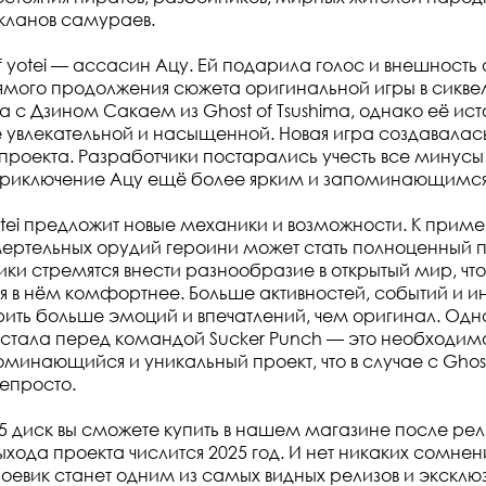
кланов самураев.
f yotei — ассасин Ацу. Ей подарила голос и внешность 
мого продолжения сюжета оригинальной игры в сиквел
на с Дзином Сакаем из Ghost of Tsushima, однако её и
 увлекательной и насыщенной. Новая игра создавалась
проекта. Разработчики постарались учесть все минусы 
 приключение Ацу ещё более ярким и запоминающимся
otei предложит новые механики и возможности. К приме
мертельных орудий героини может стать полноценный п
ики стремятся внести разнообразие в открытый мир, чт
бя в нём комфортнее. Больше активностей, событий и 
ить больше эмоций и впечатлений, чем оригинал. Одн
 встала перед командой Sucker Punch — это необходим
минающийся и уникальный проект, что в случае с Ghost
непросто.
ps5 диск вы сможете купить в нашем магазине после рел
хода проекта числится 2025 год. И нет никаких сомнени
евик станет одним из самых видных релизов и эксклюзи