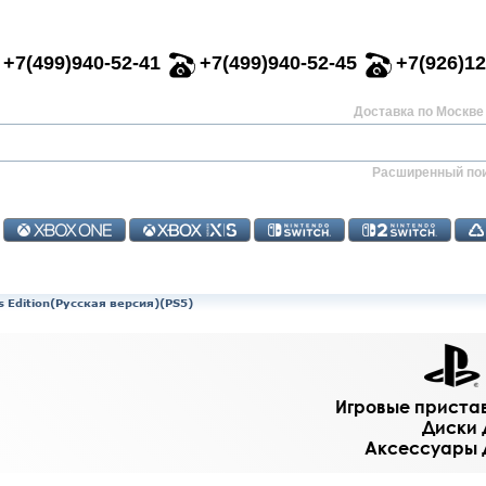
+7(499)940-52-41
+7(499)940-52-45
+7(926)12
Доставка по Москве 
Расширенный по
rs Edition(Русская версия)(PS5)
Игровые приставк
Диски д
Аксессуары дл