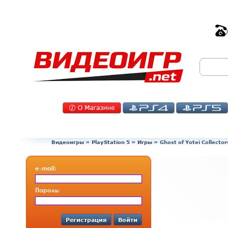
Видеоигры
»
PlayStation 5
»
Игры
»
Ghost of Yotei Collecto
e-mail:
Пароль:
Регистрация
Войти