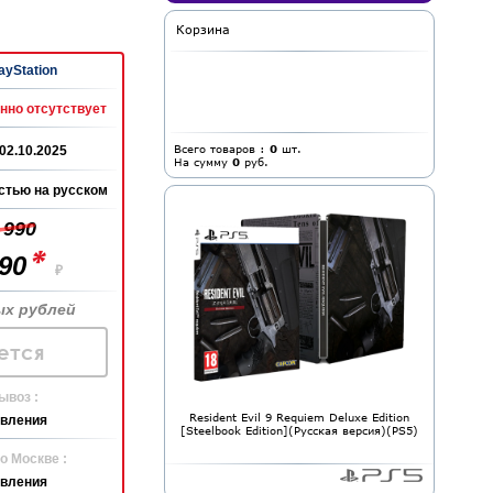
Корзина
ayStation
нно отсутствует
Всего товаров :
0
шт.
02.10.2025
На сумму
0
руб.
стью на русском
 990
*
990
₽
ых рублей
ется
ывоз :
Resident Evil 9 Requiem Deluxe Edition
явления
[Steelbook Edition](Русская версия)(PS5)
о Москве :
явления