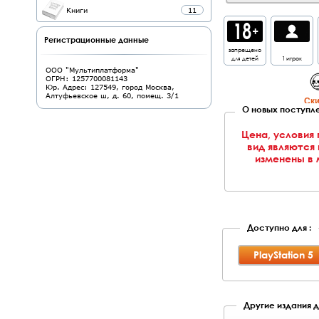
Книги
11
Регистрационные данные
запрещено
для детей
1 игрок
ООО "Мультиплатформа"
ОГРН: 1257700081143
Юр. Адрес: 127549, город Москва,
Алтуфьевское ш, д. 60, помещ. 3/1
Cки
О новых поступле
Цена, условия
вид являются
изменены в 
Доступно для :
PlayStation 5
Другие издания дл