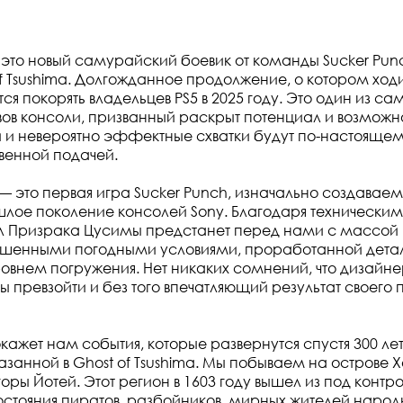
 — это новый самурайский боевик от команды Sucker Pu
of Tsushima. Долгожданное продолжение, о котором ход
тся покорять владельцев PS5 в 2025 году. Это один из с
вов консоли, призванный раскрыт потенциал и возможнос
 и невероятно эффектные схватки будут по-настоящему
венной подачей.
— это первая игра Sucker Punch, изначально создаваема
шлое поколение консолей Sony. Благодаря техническ
л Призрака Цусимы предстанет перед нами с массой 
чшенными погодными условиями, проработанной дета
внем погружения. Нет никаких сомнений, что дизайн
бы превзойти и без того впечатляющий результат своег
покажет нам события, которые развернутся спустя 300 ле
азанной в Ghost of Tsushima. Мы побываем на острове 
оры Йотей. Этот регион в 1603 году вышел из под контро
стояния пиратов, разбойников, мирных жителей народ