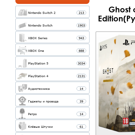
Ghost o
Nintendo Switch 2
213
Edition(Р
Nintendo Switch
1903
XBOX Series
943
XBOX One
888
PlayStation 5
3034
PlayStation 4
2131
Аудиотехника
14
Гаджеты и провода
39
Ретро
14
Клёвые Штучки
61