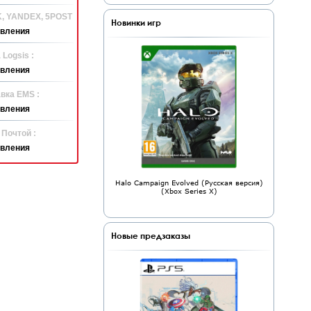
K, YANDEX, 5POST
Новинки игр
явления
 Logsis :
явления
вка EMS :
явления
 Почтой :
явления
Halo Campaign Evolved (Русская версия)
(Xbox Series X)
Новые предзаказы