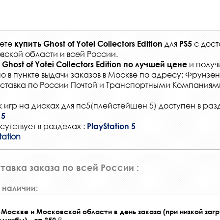
жете
для
с
дост
купить
Ghost of Yotei Collectors Edition
PS5
вской области и всей России
.
и получ
Ghost of Yotei Collectors Edition
по лучшей цене
о в
пункте выдачи заказов
в Москве по адресу: Фрунзенс
ставка по России Почтой и Транспортными Компаниям
 игр на дисках для пс5(плейстейшен 5) доступен в раз
 5
сутствует в разделах :
PlayStation 5
tation
тавка заказа по всей России :
 наличии:
Москве и Московской области в день заказа (при низкой загр
службы) - от
250
.