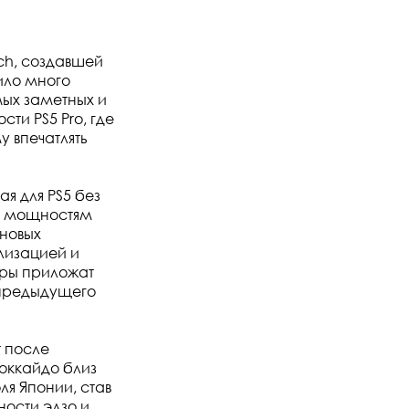
nch, создавшей
ило много
амых заметных и
ти PS5 Pro, где
 впечатлять
я для PS5 без
им мощностям
новых
лизацией и
еры приложат
о предыдущего
т после
Хоккайдо близ
ля Японии, став
ности эдзо и