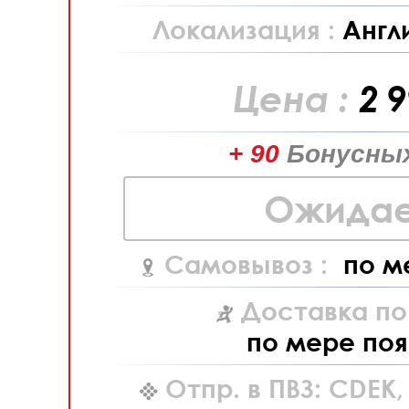
Локализация :
Англ
Цена :
2 
+ 90
Бонусных
Ожидае
Самовывоз :
по м
Доставка по
по мере поя
Отпр. в ПВЗ: CDEK