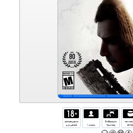
запрещено
Вибрация
не ме
для детей
1 игрок
Триггер
60 G