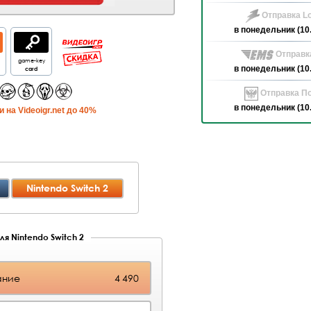
Отправка Lo
в понедельник (10
Отправк
game-key
card
в понедельник (10
Отправка По
в понедельник (10
 на Videoigr.net до 40%
Nintendo Switch 2
ля Nintendo Switch 2
ание
4 490