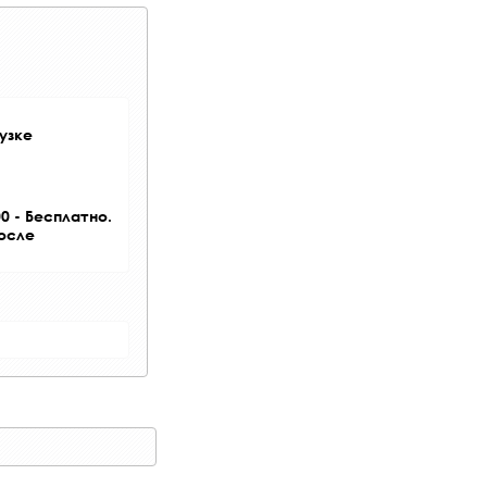
узке
0 - Бесплатно.
после