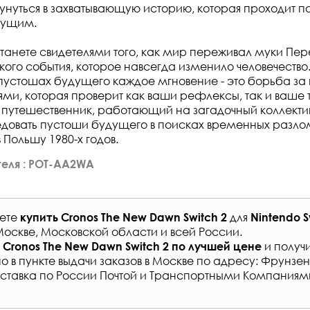
кунуться в захватывающую историю, которая проходит 
дущим.
танете свидетелями того, как мир переживал муки Пе
ого события, которое навсегда изменило человечество.
устошах будущего каждое мгновение - это борьба за
ми, которая проверит как ваши рефлексы, так и ваше 
 путешественник, работающий на загадочный коллекти
довать пустоши будущего в поисках временных разлом
 Польшу 1980-х годов.
еля : POT-AA2WA
жете
для
купить
Cronos The New Dawn Switch 2
Nintendo S
Москве, Московской области и всей России
.
и получи
Cronos The New Dawn Switch 2
по лучшей цене
о в
пункте выдачи заказов
в Москве по адресу: Фрунзенс
ставка по России Почтой и Транспортными Компаниям