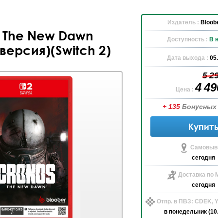
Издатель :
Bloob
 The New Dawn
Доступность :
В 
версия)(Switch 2)
Дата выхода :
05
5 2
4 4
Цена :
+ 135
Бонусных
Купит
Самовыво
сегодня
Доставка по 
сегодня
Отпр. в ПВЗ: CDEK,
в понедельник (10