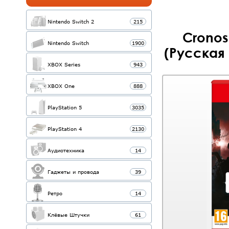
Nintendo Switch 2
215
Cronos
Nintendo Switch
1900
(Русская 
XBOX Series
943
XBOX One
888
PlayStation 5
3035
PlayStation 4
2130
Аудиотехника
14
Гаджеты и провода
39
Ретро
14
Клёвые Штучки
61