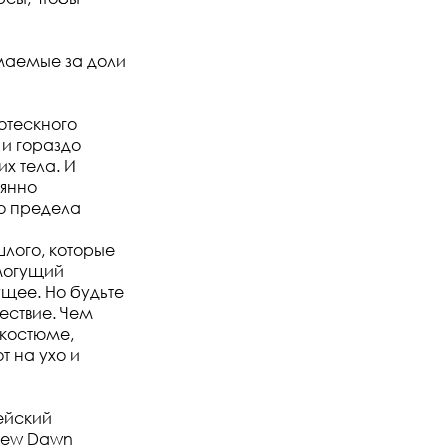
маемые за доли
отескного
 и гораздо
х тела. И
оянно
о предела
шлого, которые
емогущий
ущее. Но будьте
ествие. Чем
 костюме,
т на ухо и
ейский
 New Dawn