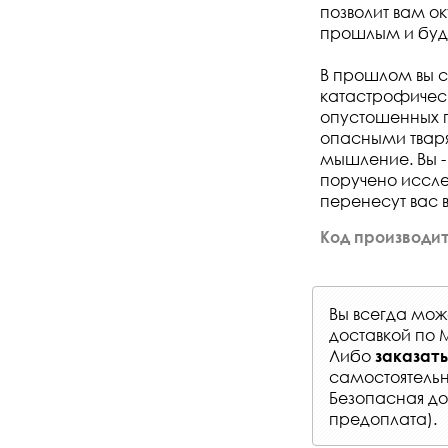
позволит вам о
прошлым и бу
В прошлом вы с
катастрофическ
опустошенных п
опасными тваря
мышление. Вы -
поручено иссле
перенесут вас в
Код производит
Вы всегда мо
доставкой по 
Либо
заказать
самостоятельн
Безопасная до
предоплата).