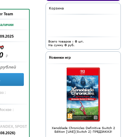
Корзина
er Team
наличии
.09.2025
Всего товаров :
0
шт.
На сумму
0
руб.
90
90
₽
Новинки игр
 рублей
ь
з :
Москве :
 YANDEX, 5POST
Xenoblade Chronicles Definitive Switch 2
Edition [UAE](Switch 2) ПРЕДЗАКАЗ!
.08.2026)