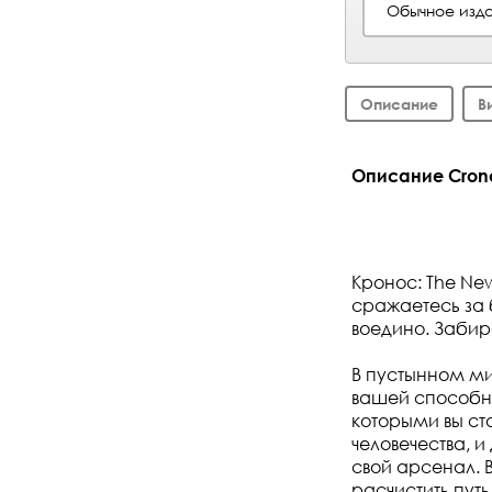
Обычное изда
Описание
В
Описание Crono
Кронос: The New
сражаетесь за 
воедино. Забир
В пустынном ми
вашей способно
которыми вы ст
человечества, 
свой арсенал.
расчистить путь