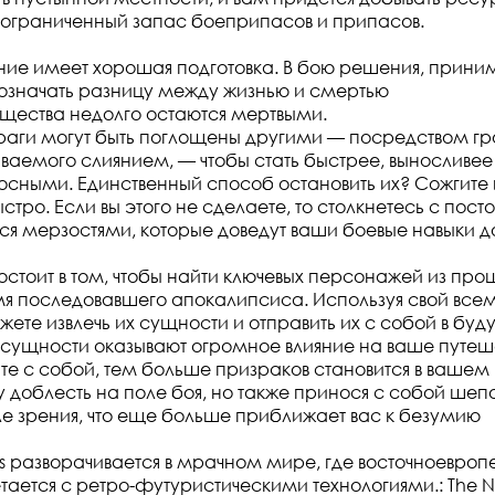
 ограниченный запас боеприпасов и припасов.
ние имеет хорошая подготовка. В бою решения, прини
 означать разницу между жизнью и смертью
щества недолго остаются мертвыми.
аги могут быть поглощены другими — посредством гр
ваемого слиянием, — чтобы стать быстрее, выносливее
сными. Единственный способ остановить их? Сожгите и
стро. Если вы этого не сделаете, то столкнетесь с пост
 мерзостями, которые доведут ваши боевые навыки д
стоит в том, чтобы найти ключевых персонажей из про
мя последовавшего апокалипсиса. Используя свой вс
жете извлечь их сущности и отправить их с собой в буд
 сущности оказывают огромное влияние на ваше путеш
те с собой, тем больше призраков становится в вашем
 доблесть на поле боя, но также принося с собой шепо
е зрения, что еще больше приближает вас к безумию
s разворачивается в мрачном мире, где восточноевроп
тается с ретро-футуристическими технологиями.: The