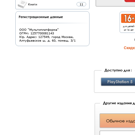
Книги
11
Регистрационные данные
для детей
от 16 лет
ООО "Мультиплатформа"
ОГРН: 1257700081143
Юр. Адрес: 127549, город Москва,
Алтуфьевское ш, д. 60, помещ. 3/1
Cкидки
Доступно для :
PlayStation 5
Другие издания д
Обычное изд