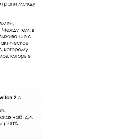
по грани между
ремен,
 Между тем, в
 выживание с
тактическое
в, которому
ов, которые
с
witch 2
ть
кая наб. д.4.
и (100%