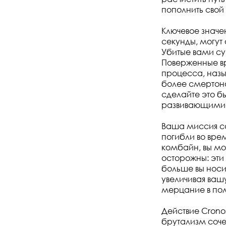
пополнить свой
Ключевое значе
секунды, могут
Убитые вами су
Поверженные вр
процесса, назы
более смертоно
сделайте это бы
развивающимися
Ваша миссия со
погибли во вре
комбайн, вы мо
осторожны: эти
больше вы носи
увеличивая вашу
мерцание в пол
Действие Crono
брутализм соче