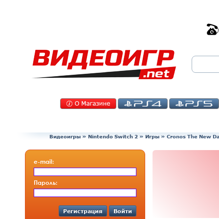
Видеоигры
»
Nintendo Switch 2
»
Игры
»
Cronos The New Da
e-mail:
Пароль:
Регистрация
Войти