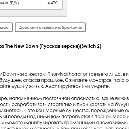
ние (Б/У)
4 470
идео
Дополнительные изображения
s The New Dawn (Русская версия)(Switch 2)
 Dawn - это жестокий survival horror от третьего лица, в
будущее, спасая прошлое. Сжигайте монстров, пока о
айте души у живых. Адаптируйтесь или умрите.
ре, наполненном постоянной опасностью, ваше выжива
сти разрабатывать стратегию и планировать на будущ
олкнетесь, – это кошмарные существа, порожденные о
и для победы над ними вам потребуется в полной мере 
 Вы можете манипулировать временными аномалиями, 
 в пустынной местности, и вам придется добывать ресу