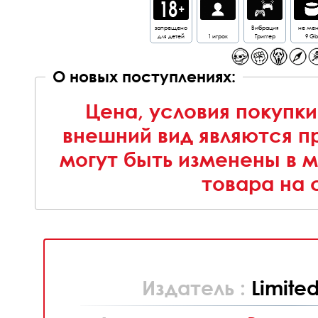
запрещено
Вибрация
не ме
для детей
1 игрок
Триггер
9 Gb
О новых поступлениях:
Цена, условия покупки
внешний вид являются п
могут быть изменены в 
товара на 
Издатель :
Limite