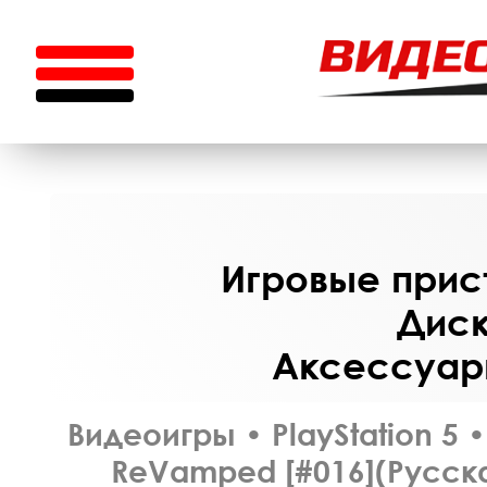
Игровые прист
Диск
Аксессуары
Видеоигры
•
PlayStation 5
•
ReVamped [#016](Русска