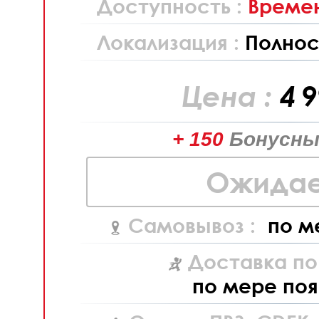
Доступность :
Времен
Локализация :
Полнос
Цена :
4 
+ 150
Бонусны
Ожидае
Самовывоз :
по м
Доставка по
по мере поя