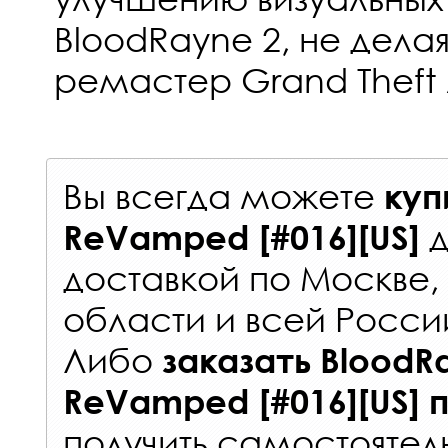
BloodRayne 2, не дела
ремастер Grand Theft A
Вы всегда можете
куп
д
ReVamped [#016][US]
доставкой по Москве
области и всей Росси
Либо
заказать
BloodRa
ReVamped [#016][US]
получить самостоятел