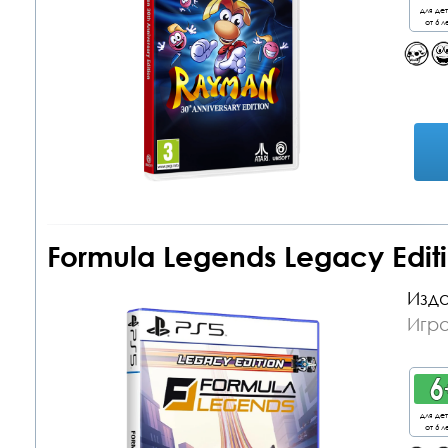
для де
от 6 л
Formula Legends Legacy Editi
Изда
Игра
для де
от 6 л