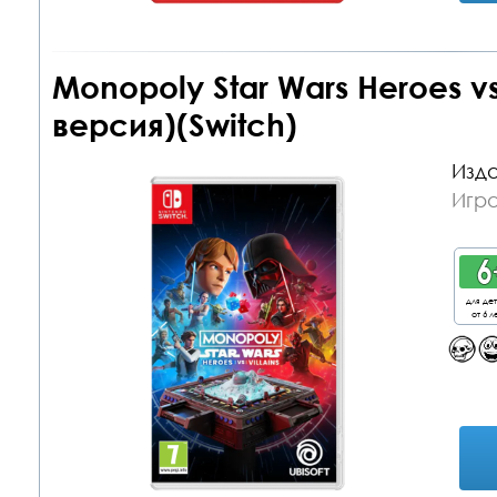
Monopoly Star Wars Heroes vs
версия)(Switch)
Изда
Игра
для де
от 6 л