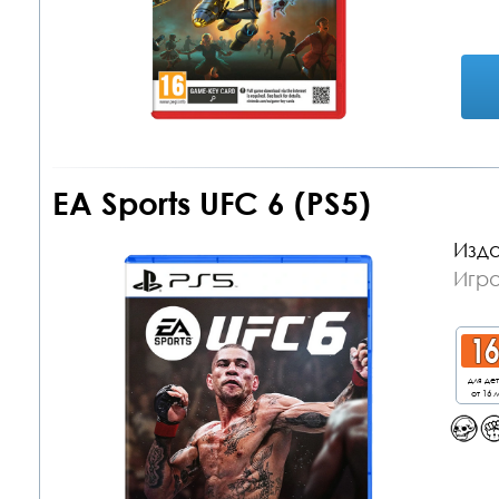
EA Sports UFC 6 (PS5)
Изда
Игра
для де
от 16 л