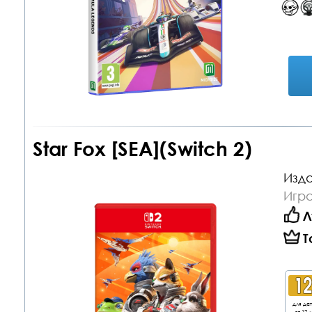
Star Fox [SEA](Switch 2)
Изда
Игра
Л
Т
для де
от 12 л