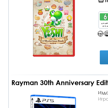
Т
для де
от 6 л
Rayman 30th Anniversary Edit
Изда
Игра