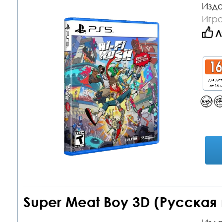
Изда
Игра
Л
для де
от 16 л
Super Meat Boy 3D (Русская