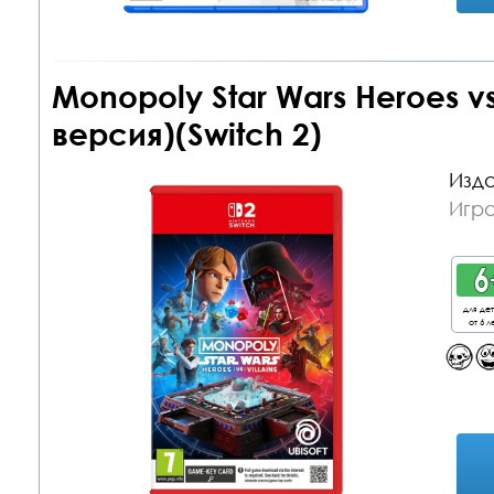
Monopoly Star Wars Heroes vs
версия)(Switch 2)
Изда
Игра
для де
от 6 л