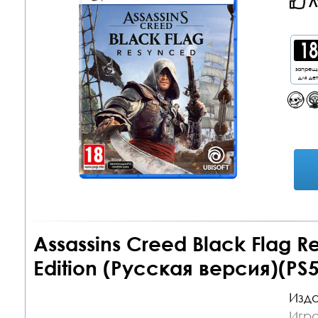
Л
запрещ
для де
Assassins Creed Black Flag R
Edition (Русская версия)(PS5
Изда
Игра