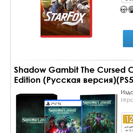
Shadow Gambit The Cursed 
Edition (Русская версия)(PS5
Изда
Игра
для де
от 12 л