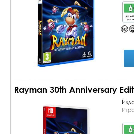
для де
от 6 л
Rayman 30th Anniversary Edit
Изда
Игра