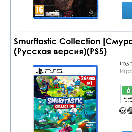
Smurftastic Collection [Сму
(Русская версия)(PS5)
Изда
Игра
для де
от 6 л