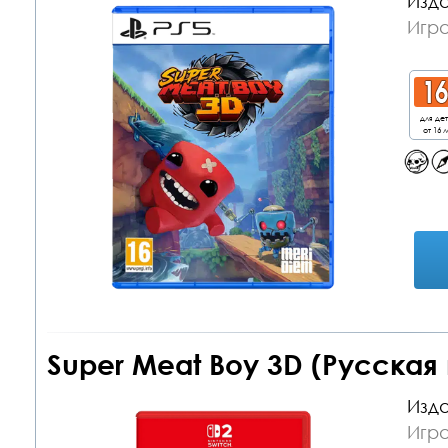
Изда
Игра
для де
от 16 л
Super Meat Boy 3D (Русская 
Изда
Игра