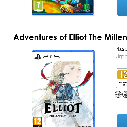
Adventures of Elliot The Mille
Изда
Игра
для де
от 12 л