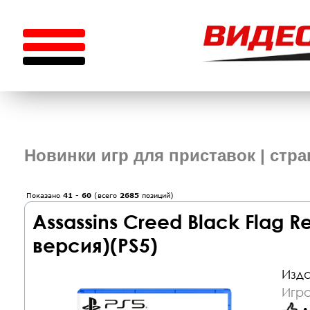
Новинки игр для приставок | стра
Показано
41
-
60
(всего
2685
позиций)
Assassins Creed Black Flag 
версия)(PS5)
Изда
Игра