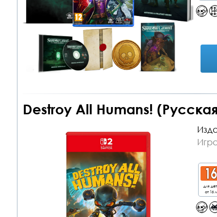
Destroy All Humans! (Русская
Изда
Игра
для де
от 16 л