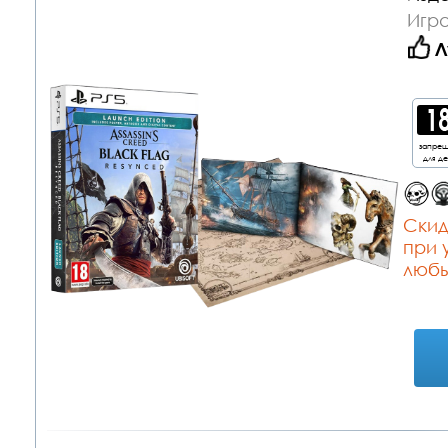
Игра
Л
запре
для д
Cкид
при 
любы