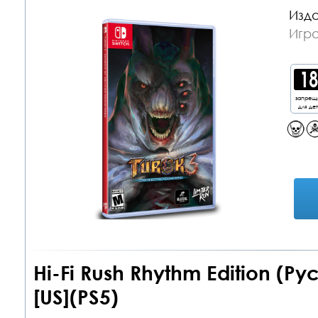
Изда
Игра
запрещ
для де
Hi-Fi Rush Rhythm Edition (Р
[US](PS5)