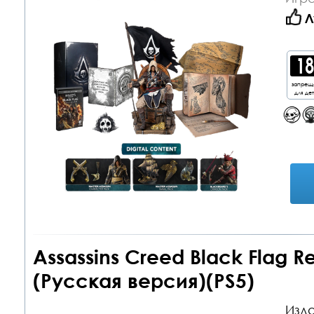
Л
запрещ
для де
Assassins Creed Black Flag R
(Русская версия)(PS5)
Изда