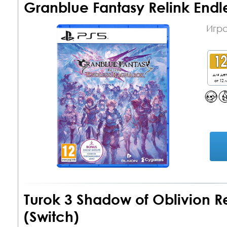
Granblue Fantasy Relink Endl
Игра
для де
от 12 л
Turok 3 Shadow of Oblivion R
(Switch)