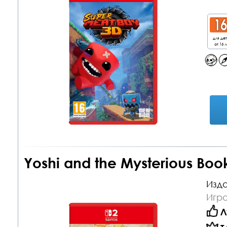
для де
от 16 л
Yoshi and the Mysterious Book
Изда
Игра
Л