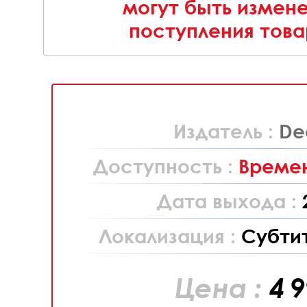
могут быть измен
поступления това
Издатель :
De
Доступность :
Времен
Дата выхода :
Локализация :
Субти
Цена :
4 