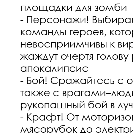
площадки для зомби
- Персонажи! Выбирай
команды героев, кот
невосприимчивы к ви
жаждут очертя голову 
апокалипсис
- Бой! Сражайтесь с 
также с врагами–людь
рукопашный бой в лу
- Крафт! От моторизо
мясорубок до электр