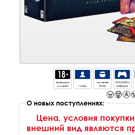
запрещено
не менее
DUALSHOK4
для детей
1 игрок
25 Gb
вибрация
О новых поступлениях:
Цена, условия покупки
внешний вид являются п