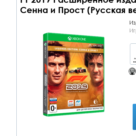
Сенна и Прост (Русская в
Из
Иг
д
во