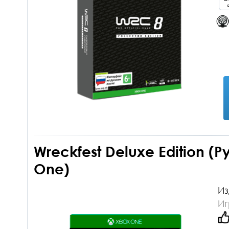
о
Wreckfest Deluxe Edition (
One)
Из
Иг