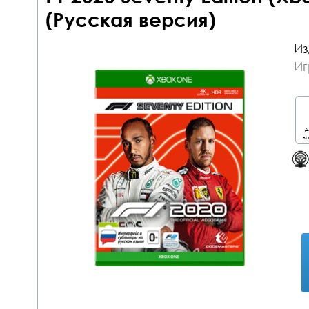
(Русская версия)
Из
Иг
д
во