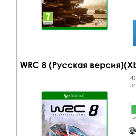
WRC 8 (Русская версия)(Xb
Из
Иг
дл
о