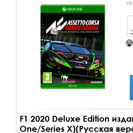
Иг
д
во
F1 2020 Deluxe Edition из
One/Series X)(Русская вер