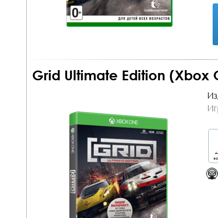
Grid Ultimate Edition (Xbox
Из
Иг
д
во