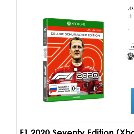
Из
Иг
д
во
F1 2020 Seventy Edition (Xb