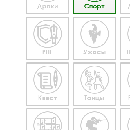
Драки
Спорт
РПГ
Ужасы
Квест
Танцы