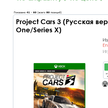
Показано
41
-
60
(всего
80
позиций)
Project Cars 3 (Русская ве
One/Series X)
Из
En
Иг
дл
о