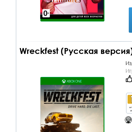
Wreckfest (Русская версия
Из
Иг
дл
о