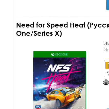
Need for Speed Heat (Русс
One/Series X)
Из
Иг
дл
о