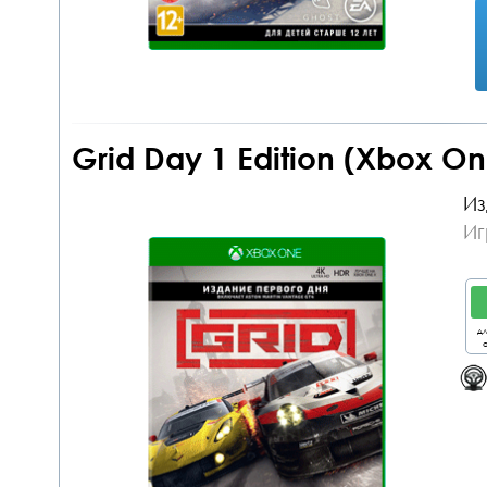
Grid Day 1 Edition (Xbox On
Из
Иг
дл
о