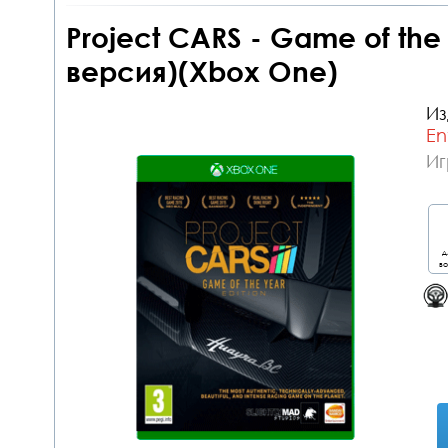
Project CARS - Game of the 
версия)(Xbox One)
Из
En
Иг
д
во