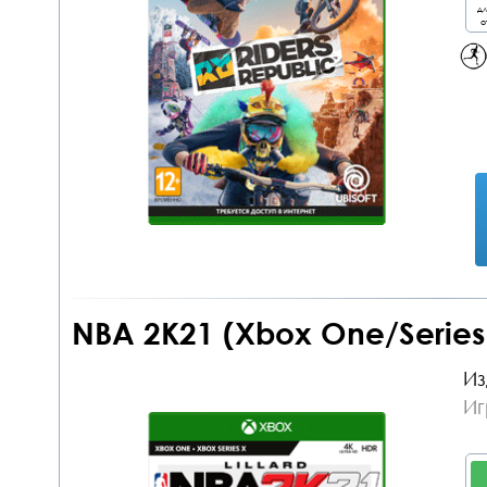
дл
о
NBA 2K21 (Xbox One/Series
Из
Иг