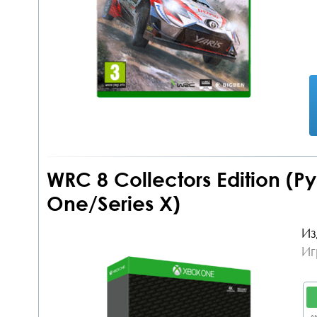
WRC 8 Collectors Edition (
One/Series X)
Из
Иг
дл