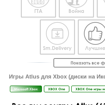
ГТА
Война
Sm.Delivery
Лучши
Показать все 
Игры Atlus для Xbox (диски на Ик
Microsoft Xbox
XBOX One
XBOX One игры н