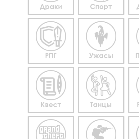
Драки
Спорт
РПГ
Ужасы
Квест
Танцы