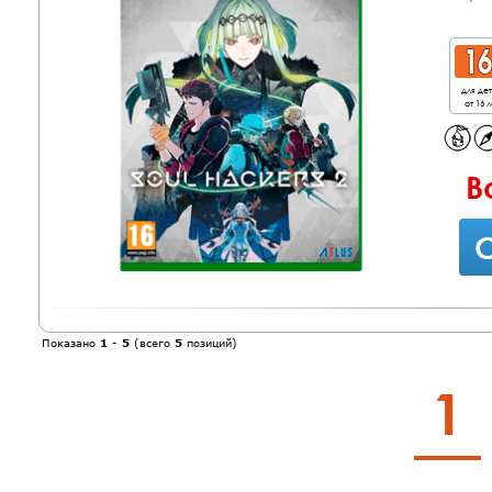
для де
от 16 л
В
С
Показано
1
-
5
(всего
5
позиций)
1