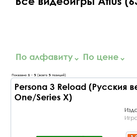
Все видеоигры Atlus (6
По алфавиту
По цене
Показано
1
-
5
(всего
5
позиций)
Persona 3 Reload (Русския 
One/Series X)
Изда
Игр