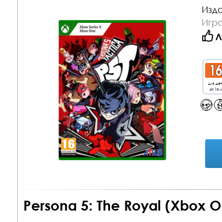
Изда
Игр
Л
для де
от 16 л
Persona 5: The Royal (Xbox O