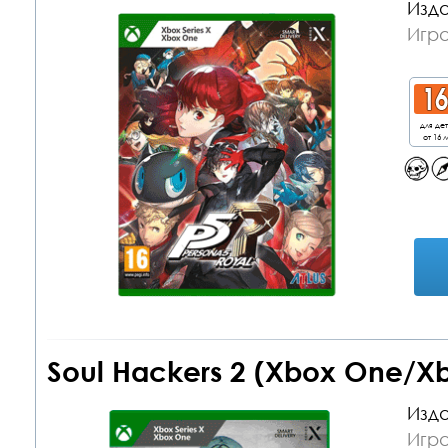
Изда
Игр
для де
от 16 л
Soul Hackers 2 (Xbox One/Xb
Изда
Игр