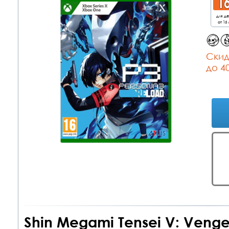
для д
от 16 
Cкид
до 4
Shin Megami Tensei V: Veng