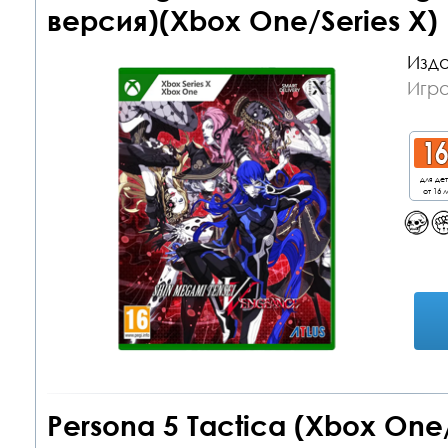
версия)(Xbox One/Series X)
Изда
Игр
для де
от 16 л
Persona 5 Tactica (Xbox One/