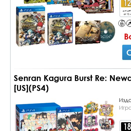
для де
от 12 л
В
С
Senran Kagura Burst Re: Newa
[US](PS4)
Изда
Игра