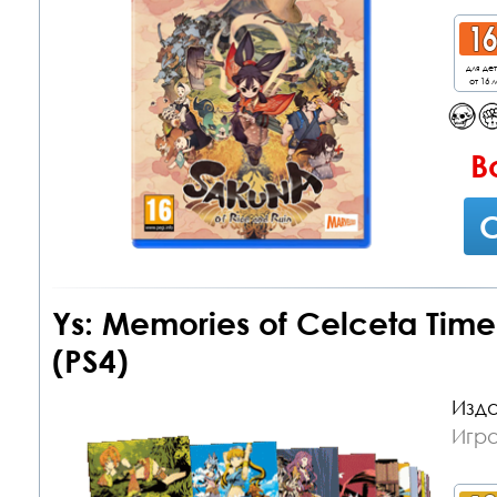
для де
от 16 л
В
С
Ys: Memories of Celceta Time
(PS4)
Изда
Игра