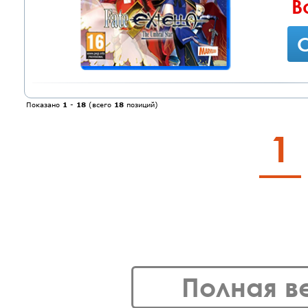
В
С
Показано
1
-
18
(всего
18
позиций)
1
Полная в