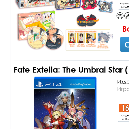
запрещ
для де
В
С
Fate Extella: The Umbral Star 
Изда
Игра
для де
от 16 л