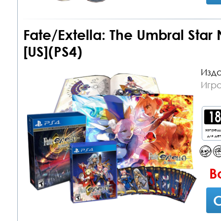
Fate/Extella: The Umbral Star
[US](PS4)
Изда
Игра
запрещ
для де
В
С