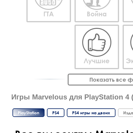
ГТА
Война
Лучшие
Э
Показать все 
Игры Marvelous для PlayStation 4 
PlayStation
PS4
PS4 игры на двоих
Изда