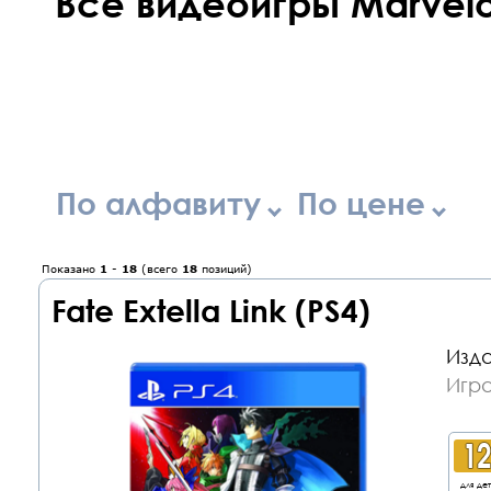
Все видеоигры Marvelo
По алфавиту
По цене
Показано
1
-
18
(всего
18
позиций)
Fate Extella Link (PS4)
Изда
Игра
для де