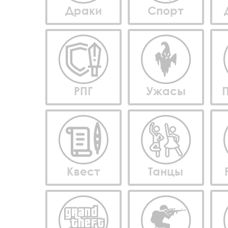
Драки
Спорт
РПГ
Ужасы
Квест
Танцы