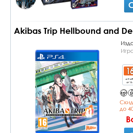
С
Akibas Trip Hellbound and De
Изда
Игра
для д
от 16 
Cкид
до 4
В