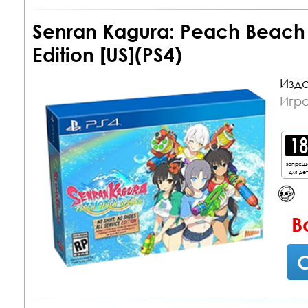
Senran Kagura: Peach Beach S
Edition [US](PS4)
Изда
Игра
запрещ
для де
В
С