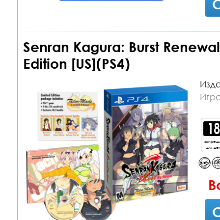
С
Senran Kagura: Burst Renewal
Edition [US](PS4)
Изда
Игра
запрещ
для де
В
С