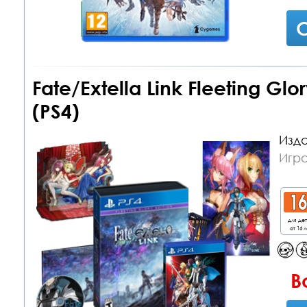
С
Fate/Extella Link Fleeting Glor
(PS4)
Изда
Игра
для де
от 16 л
В