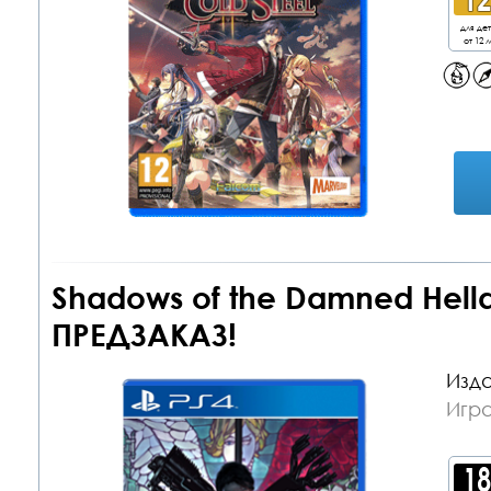
для де
от 12 л
Shadows of the Damned Hella
ПРЕДЗАКАЗ!
Изда
Игра