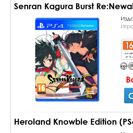
Senran Kagura Burst Re:Newal
Изда
Игра
для де
от 16 л
В
С
Heroland Knowble Edition (PS