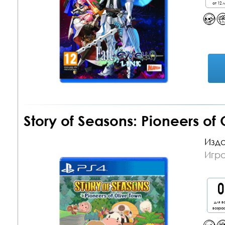
от 12 л
Story of Seasons: Pioneers of
Изда
Игра
для в
возра