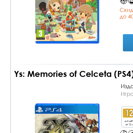
Cкид
до 4
Ys: Memories of Celceta (PS4
Изда
Игра
для де
от 12 л