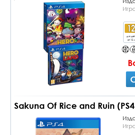
Изда
Игра
для де
от 12 л
В
С
Sakuna Of Rice and Ruin (PS4
Изда
Игра