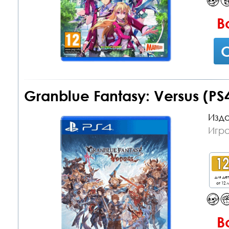
В
С
Granblue Fantasy: Versus (PS
Изда
Игра
для де
от 12 л
В