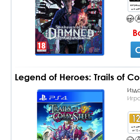
запрещ
для де
В
С
Legend of Heroes: Trails of Co
Изда
Игра
для де
от 12 л