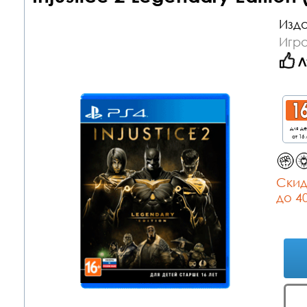
Изда
Игра
Л
для д
от 16 
Cкид
до 4