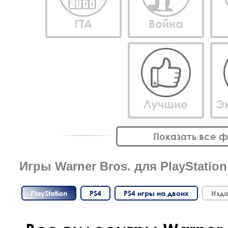
ГТА
Война
Лучшие
Э
Показать все 
Игры Warner Bros. для PlayStation
PlayStation
PS4
PS4 игры на двоих
Изда