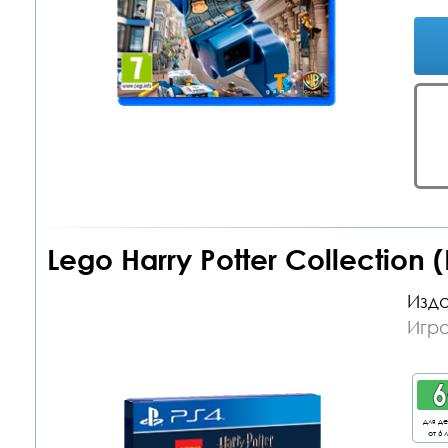
Lego Harry Potter Collection 
Изда
Игра
для д
от 6 