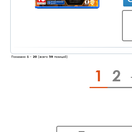
Показано
1
-
20
(всего
59
позиций)
1
2