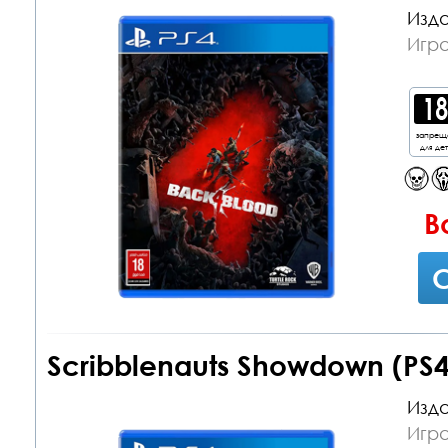
Изда
Игра
запрещ
для де
В
С
Scribblenauts Showdown (PS4
Изда
Игра