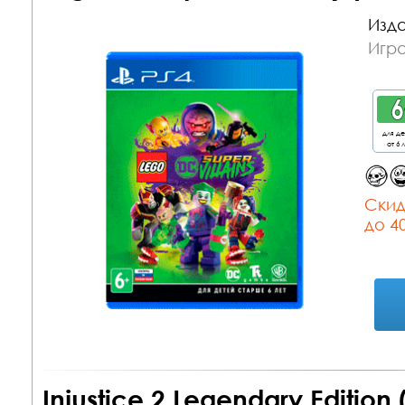
Изда
Игра
для д
от 6 
Cкид
до 4
Injustice 2 Legendary Editio