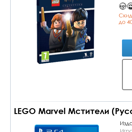
Cкид
до 4
LEGO Marvel Мстители (Рус
Изда
Игра