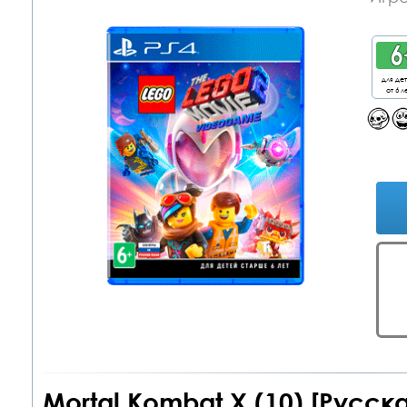
для де
от 6 л
Mortal Kombat X (10) [Русска