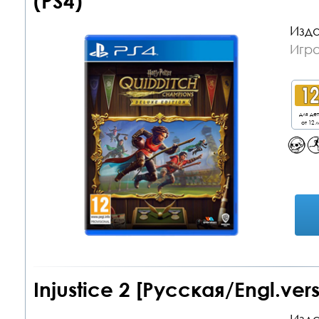
(PS4)
Изда
Игра
для де
от 12 л
Injustice 2 [Русская/Engl.vers.