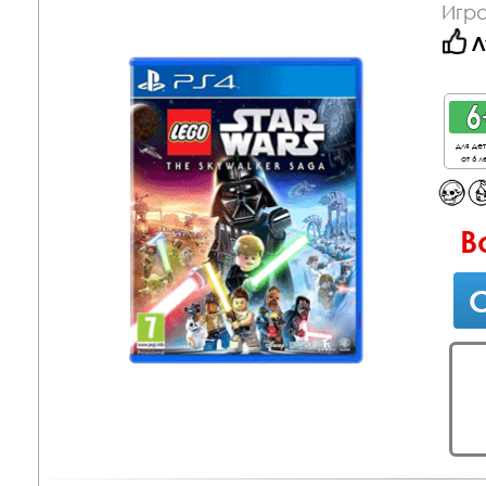
Игра
Л
для де
от 6 л
В
С