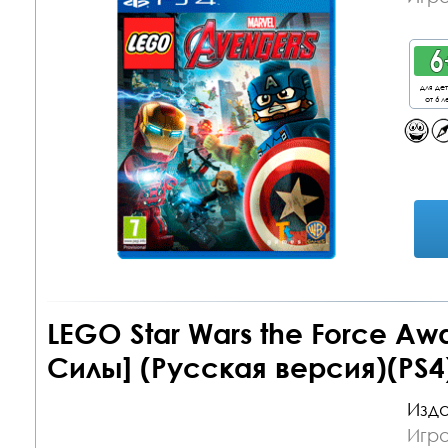
для де
от 6 л
LEGO Star Wars the Force A
Силы] (Русская версия)(PS4
Изда
Игра