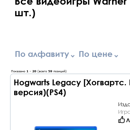
Все видеоигры Warner B
шт.)
По алфавиту
По цене
Показано
1
-
20
(всего
59
позиций)
Hogwarts Legacy [Хогвартс.
версия)(PS4)
Изда
Игра
Л