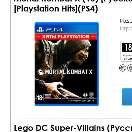
[Playstation Hits](PS4)
Изда
Игра
запрещ
для де
Lego DC Super-Villains (Рус