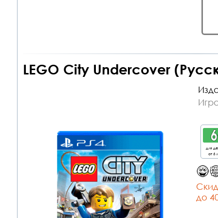
LEGO City Undercover (Русс
Изда
Игра
для д
от 6 
Cкид
до 4