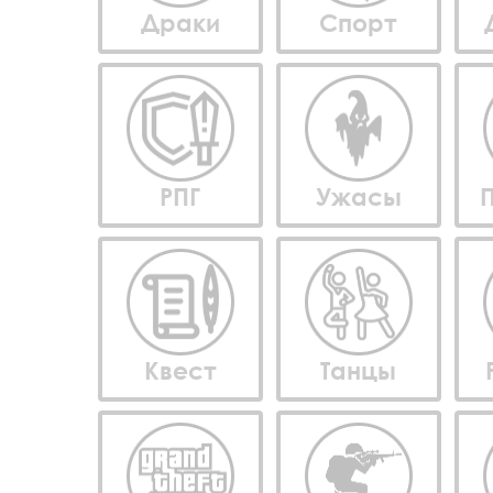
Драки
Спорт
РПГ
Ужасы
Квест
Танцы