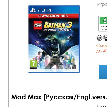
Игра
для д
от 6 
Cкид
до 4
Mad Max [Русская/Engl.vers.][
Изда