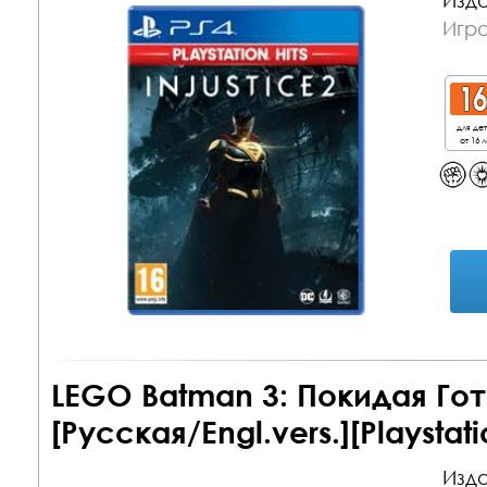
Изда
Игра
для де
от 16 л
LEGO Batman 3: Покидая Го
[Русская/Engl.vers.][Playstati
Изда