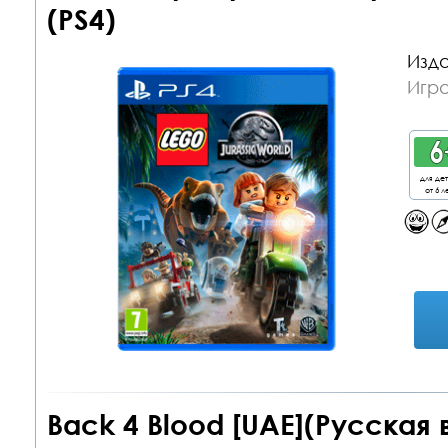
(PS4)
Изда
Игра
для де
от 6 л
Back 4 Blood [UAE](Русская 