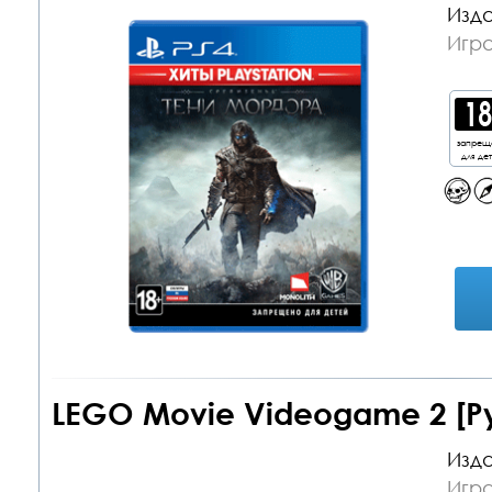
Изда
Игра
запрещ
для де
LEGO Movie Videogame 2 [Рус
Изда
Игра