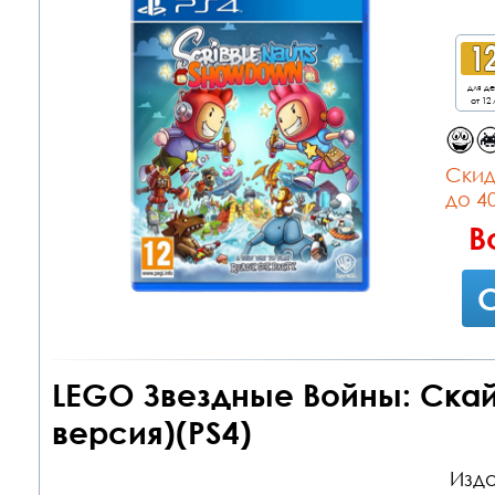
для д
от 12 
Cкид
до 4
В
С
LEGO Звездные Войны: Скай
версия)(PS4)
Изда