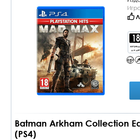
Игра
Л
запрещ
для де
Batman Arkham Collection Ed
(PS4)