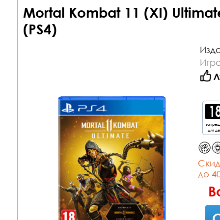
Mortal Kombat 11 (XI) Ultima
(PS4)
Изда
Игра
Л
запре
для д
Cкид
до 4
В
С