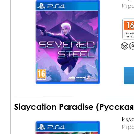
Игра
для де
от 16 л
Slaycation Paradise (Русска
Изда
Игра