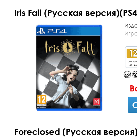
Iris Fall (Русская версия)(PS4
Изда
Игра
для де
от 12 л
В
С
Foreclosed (Русская версия)