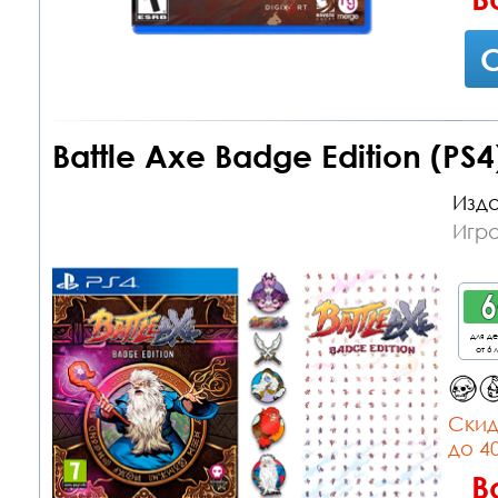
С
Battle Axe Badge Edition (PS4
Изда
Игра
для д
от 6 
Cкид
до 4
В