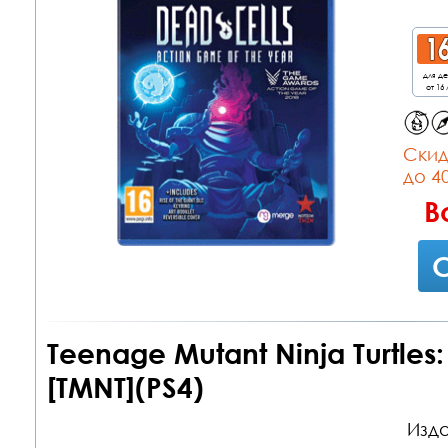
для д
от 16 
Cкид
до 4
В
С
Teenage Mutant Ninja Turtles
[TMNT](PS4)
Изда