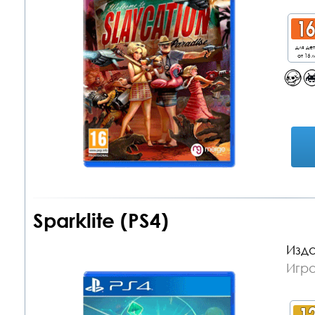
для де
от 16 л
Sparklite (PS4)
Изда
Игра