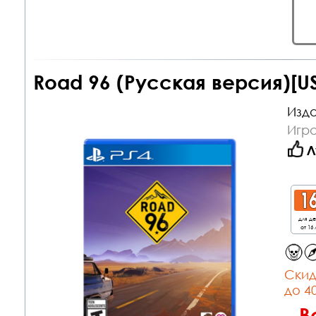
Road 96 (Русская версия)[US
Изда
Игра
Л
для д
от 16 
Cкид
до 4
В