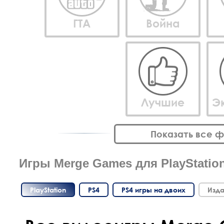
ГТА
Война
Лучшие
Э
Показать все 
Игры Merge Games для PlayStation
PlayStation
PS4
PS4 игры на двоих
Изда