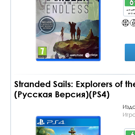
для де
от 6 л
Stranded Sails: Explorers of t
(Русская Версия)(PS4)
Изда
Игра