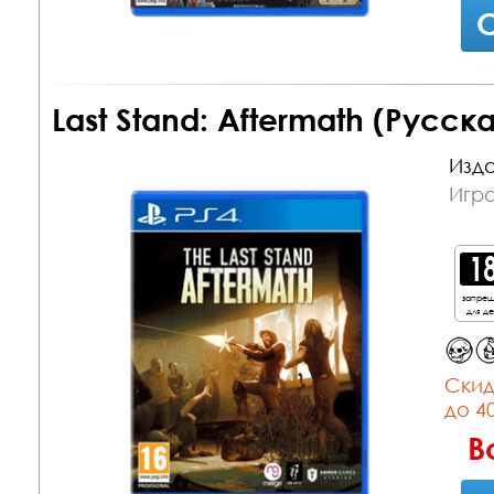
С
Last Stand: Aftermath (Русск
Изда
Игра
запре
для д
Cкид
до 4
В