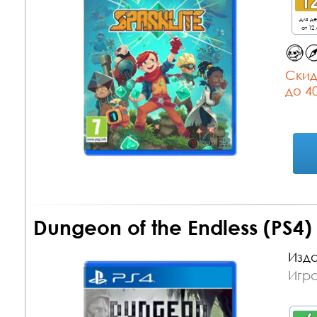
для д
от 12 
Cкид
до 4
Dungeon of the Endless (PS4)
Изда
Игра