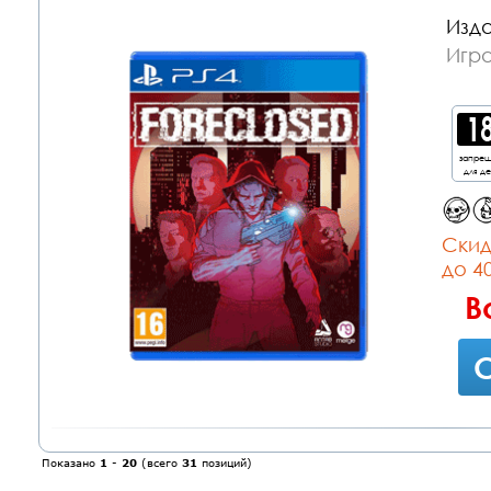
Изда
Игра
запре
для д
Cкид
до 4
В
С
Показано
1
-
20
(всего
31
позиций)