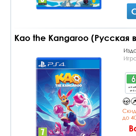
С
Kao the Kangaroo (Русская 
Изда
Игра
для д
от 6 
Cкид
до 4
В