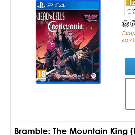
для д
от 12 
Cкид
до 4
Bramble: The Mountain King 