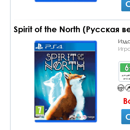
С
Spirit of the North (Русская 
Изда
Игра
для де
от 6 л
В
С