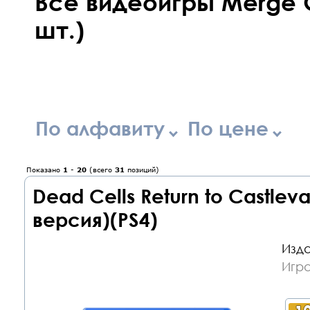
Все видеоигры Merge 
шт.)
По алфавиту
По цене
Показано
1
-
20
(всего
31
позиций)
Dead Cells Return to Castleva
версия)(PS4)
Изда
Игра