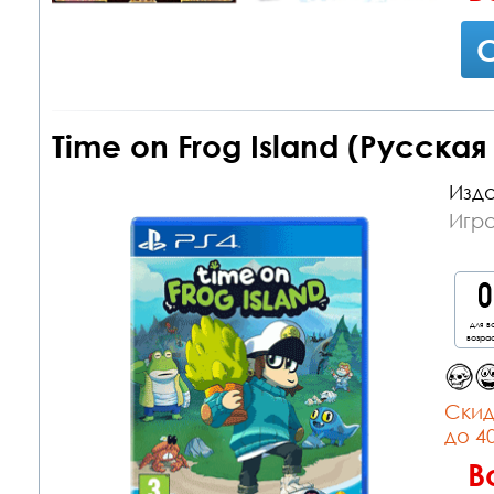
С
Time on Frog Island (Русская
Изда
Игра
для в
возра
Cкид
до 4
В