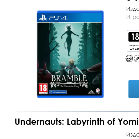
Изда
Игра
запрещ
для де
Undernauts: Labyrinth of Yomi
Изда