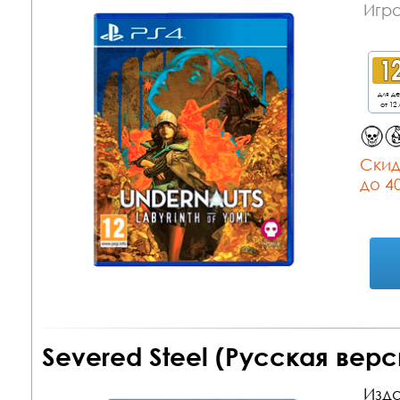
Игра
для д
от 12 
Cкид
до 4
Severed Steel (Русская верс
Изда