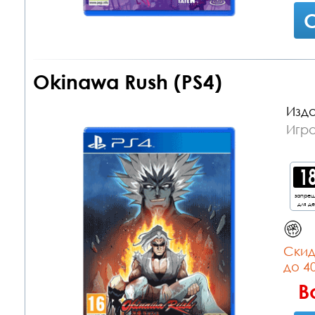
С
Okinawa Rush (PS4)
Изда
Игра
запре
для д
Cкид
до 4
В