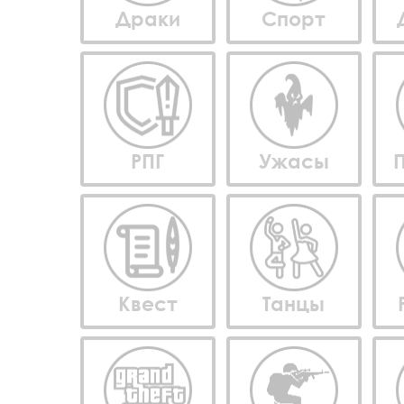
Драки
Спорт
РПГ
Ужасы
Квест
Танцы