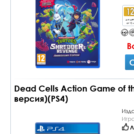
для де
от 12 л
В
С
Dead Cells Action Game of t
версия)(PS4)
Изда
Игра
Л