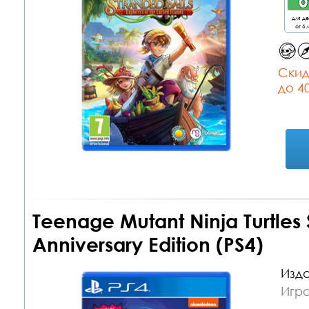
для д
от 6 
Cкид
до 4
Teenage Mutant Ninja Turtle
Anniversary Edition (PS4)
Изда
Игра