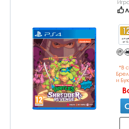
Игра
Л
для д
от 12 
*В с
Брел
и Бук
В
С