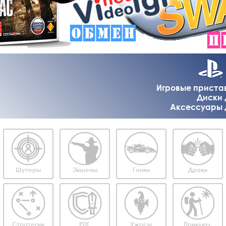
Игровые приставк
Диски д
Аксессуары дл
Шутеры
Экшены
Гонки
Драки
Стратегии
РПГ
Ужасы
Приключ.