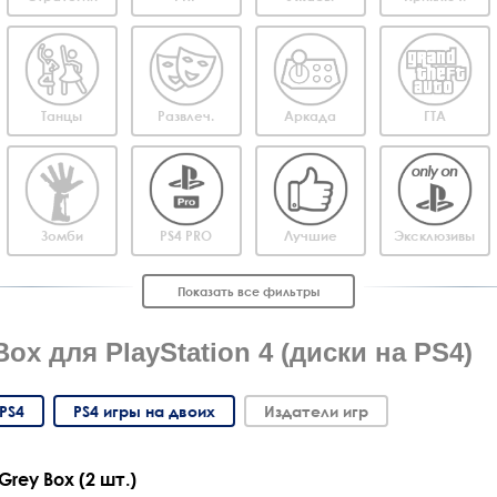
Танцы
Развлеч.
Аркада
ГТА
Зомби
PS4 PRO
Лучшие
Эксклюзивы
Показать все фильтры
ox для PlayStation 4 (диски на PS4)
PS4
PS4 игры на двоих
Издатели игр
rey Box (2 шт.)