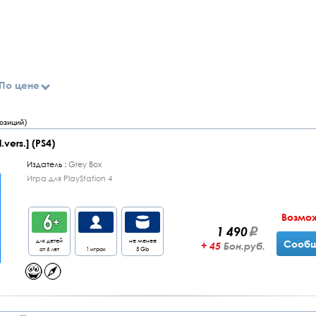
По цене
озиций)
vers.] (PS4)
Издатель :
Grey Box
Игра для PlayStation 4
Возмо
1 490
для детей
не менее
Сообщ
+ 45
Бон.руб.
от 6 лет
1 игрок
5 Gb