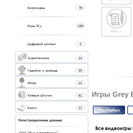
Аксессуары
78
Игры б/у
259
Квест
Цифровой контент
0
Аудиотехника
14
Гаджеты и провода
39
Ретро
14
Игры Grey B
Клёвые Штучки
61
Книги
11
PlayStation
Регистрационные данные
Все видеоигры G
ООО "Мультиплатформа"