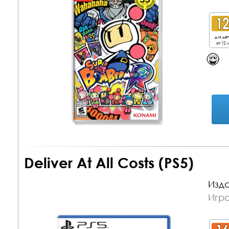
для де
от 12 л
Deliver At All Costs (PS5)
Изда
Игра