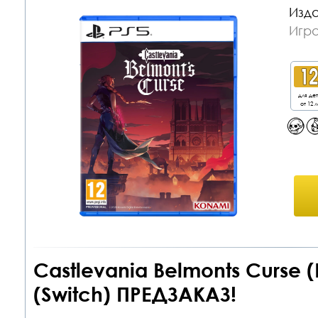
Изда
Игра
для де
от 12 л
Castlevania Belmonts Curse 
(Switch) ПРЕДЗАКАЗ!