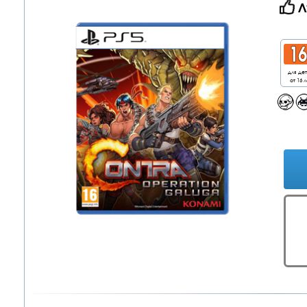
Л
для де
от 16 л