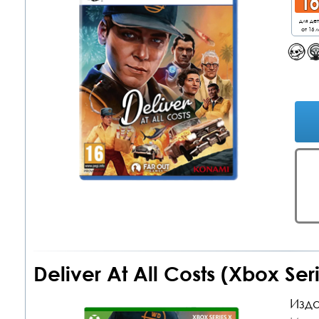
для де
от 16 л
Deliver At All Costs (Xbox Ser
Изда