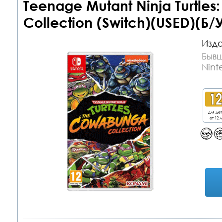
Teenage Mutant Ninja Turtle
Collection (Switch)(USED)(Б/
Изда
Бывш
Nint
для де
от 12 л