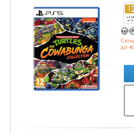
для д
от 12 
Cкид
до 4