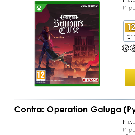
Игра
для де
от 12 л
Contra: Operation Galuga (Р
Изда
Игра