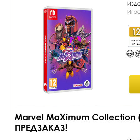
Изда
Игра
для де
от 12 л
Marvel MaXimum Collection (
ПРЕДЗАКАЗ!