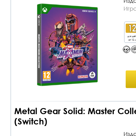
Изда
Игра
для де
от 12 л
Metal Gear Solid: Master Coll
(Switch)
Изда