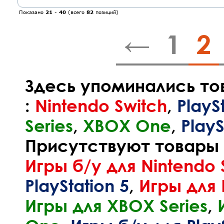
Показано
21
-
40
(всего
82
позиций)
←
1
2
Здесь упоминались то
:
Nintendo Switch
,
PlayS
Series
,
XBOX One
,
PlayS
Присутствуют товары и
Игры б/у для Nintendo 
PlayStation 5
,
Игры для 
Игры для XBOX Series
,