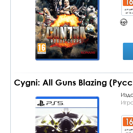
для де
от 16 л
Cygni: All Guns Blazing (Рус
Изда
Игра
для де
от 16 л