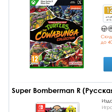
для д
от 12 
Cкид
до 4
Super Bomberman R (Русская
Изда
Игра