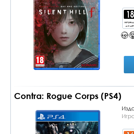
запрещ
для де
Contra: Rogue Corps (PS4)
Изда
Игра