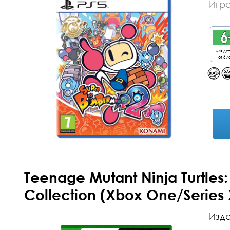
Игра
для де
от 6 л
Teenage Mutant Ninja Turtle
Collection (Xbox One/Series 
Изда