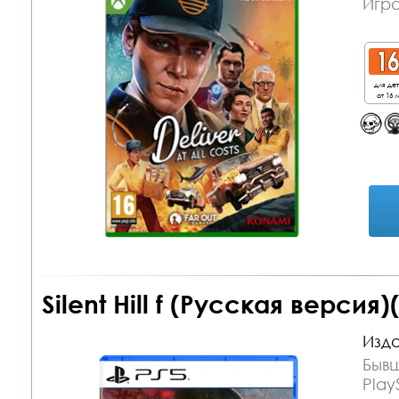
Игра
для де
от 16 л
Silent Hill f (Русская версия
Изда
Бывш
Play