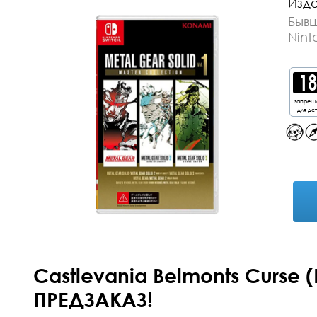
Изда
Бывш
Nint
запрещ
для де
Castlevania Belmonts Curse 
ПРЕДЗАКАЗ!