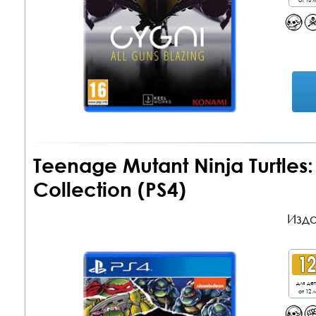
Teenage Mutant Ninja Turtle
Collection (PS4)
Изда
для де
от 12 л