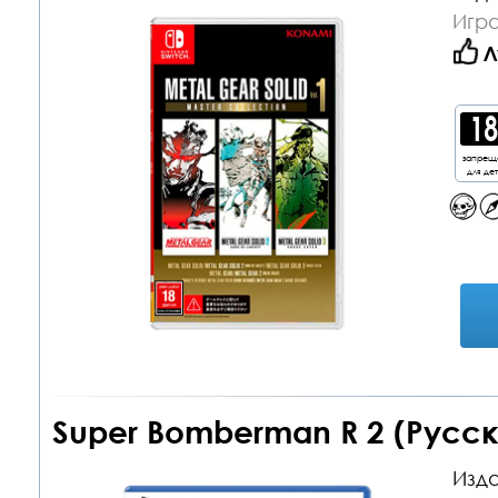
Игра
Л
запрещ
для де
Super Bomberman R 2 (Русск
Изда