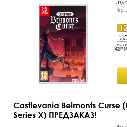
Изда
Игра
для де
от 12 л
Castlevania Belmonts Curse
Series X) ПРЕДЗАКАЗ!
Изда