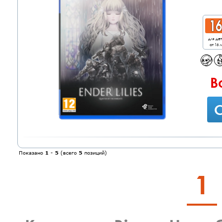
для де
от 16 л
В
С
Показано
1
-
5
(всего
5
позиций)
1