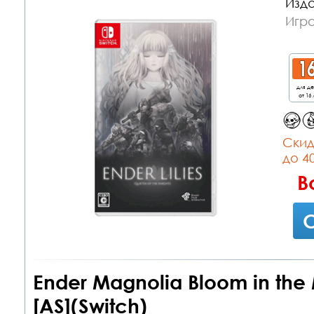
Изда
Игра
для д
от 16 
Cкид
до 4
В
С
Ender Magnolia Bloom in the
[AS](Switch)