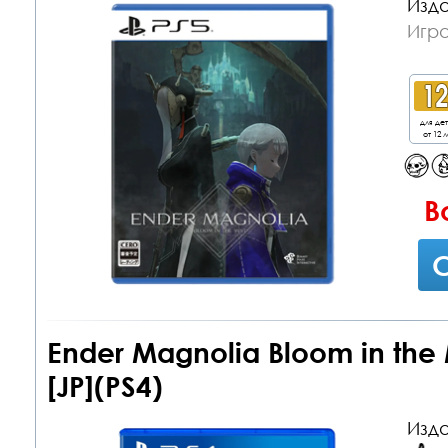
Изда
Игра
для де
от 12 л
В
С
Ender Magnolia Bloom in the
[JP](PS4)
Изда