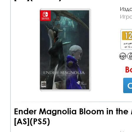
Изда
Игра
для де
от 12 л
В
С
Ender Magnolia Bloom in the
[AS](PS5)