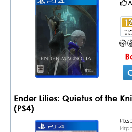
Л
для де
от 12 л
В
С
Ender Lilies: Quietus of the 
(PS4)
Изда
Игра