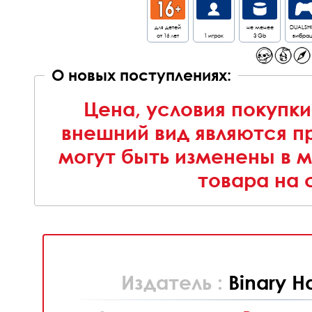
для детей
не менее
DUALSH
от 16 лет
1 игрок
3 Gb
вибра
О новых поступлениях:
Цена, условия покупки
внешний вид являются п
могут быть изменены в 
товара на 
Издатель :
Binary H