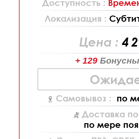
Доступность :
Времен
Локализация :
Субти
Цена :
4 
+ 129
Бонусны
Ожидае
Самовывоз :
по м
Доставка по
по мере поя