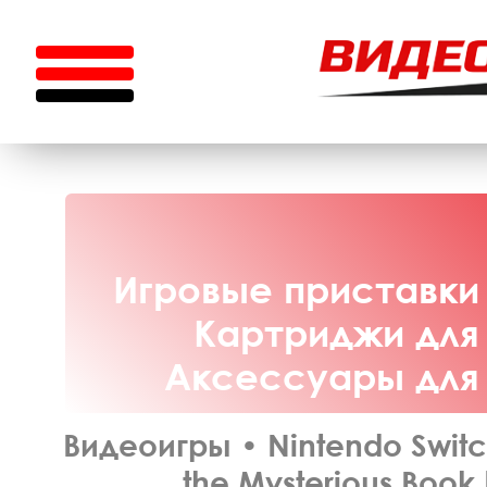
Игровые приставки 
Картриджи для 
Аксессуары для N
Видеоигры
•
Nintendo Switc
the Mysterious Book 