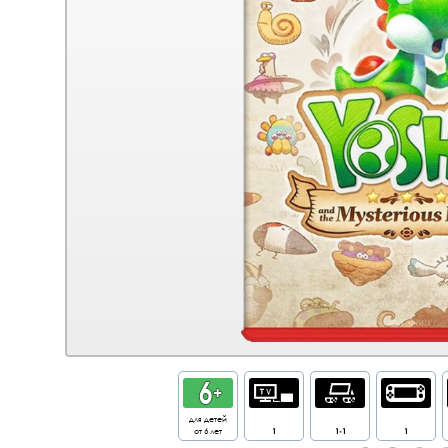
для детей
от 6 лет
1
1-1
1