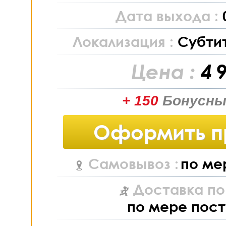
Дата выхода :
Локализация :
Субти
Цена :
4 
+ 150
Бонусны
Оформить п
Самовывоз :
по ме
Доставка по
по мере пост