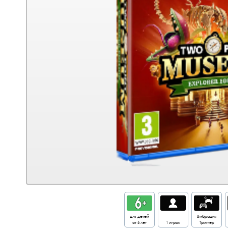
для детей
Вибрация
от 6 лет
1 игрок
Триггер