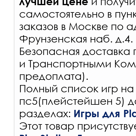
и получи
лучшей цене
самостоятельно в
пун
заказов
в Москве по а
Фрунзенская наб. д.4.
Безопасная доставка 
и Транспортными Ком
предоплата).
Полный список игр на
пс5(плейстейшен 5) д
разделах:
Игры для Pla
Этот товар присутствуе