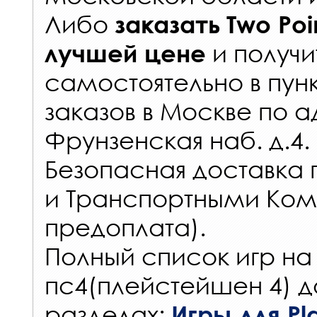
Либо
заказать
Two Poi
и получи
лучшей цене
самостоятельно в
пун
заказов
в Москве по а
Фрунзенская наб. д.4.
Безопасная доставка 
и Транспортными Ком
предоплата).
Полный список игр на
пс4(плейстейшен 4) д
разделах:
Игры для Pla