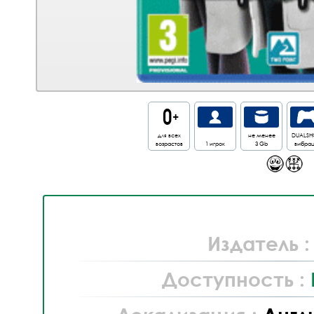
для всех
не менее
DUALSH
возрастов
1 игрок
3 Gb
вибра
Издатель 
Доступность :