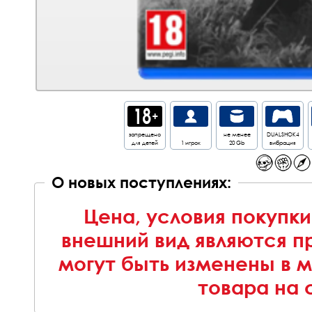
запрещено
не менее
DUALSHOK4
для детей
1 игрок
20 Gb
вибрация
О новых поступлениях:
Цена, условия покупки
внешний вид являются п
могут быть изменены в 
товара на 