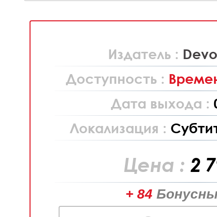
Издатель :
Devol
Доступность :
Времен
Дата выхода :
Локализация :
Субти
Цена :
2 
+ 84
Бонусны