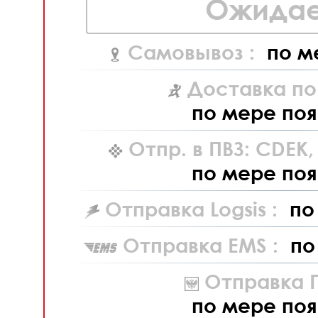
Ожидае
Самовывоз :
по м
Доставка по
по мере поя
Отпр. в ПВЗ: CDEK
по мере поя
Отправка Logsis :
по
Отправка EMS :
по
Отправка П
по мере поя