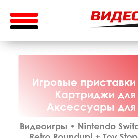
Игровые приставки 
Картриджи для 
Аксессуары для N
Видеоигры
•
Nintendo Swit
Retro Roundup! + Toy Stor