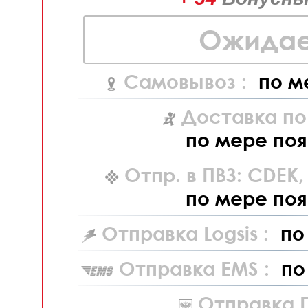
Ожидае
Самовывоз :
по м
Доставка по
по мере поя
Отпр. в ПВЗ: CDEK
по мере поя
Отправка Logsis :
по
Отправка EMS :
по
Отправка П