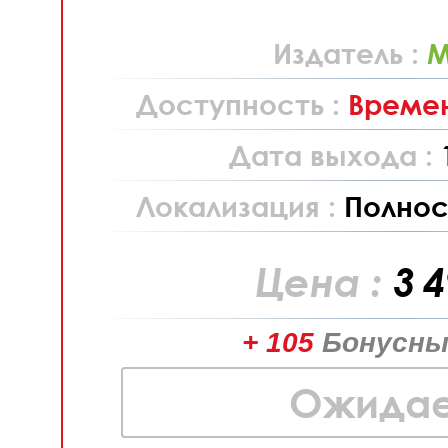
Издатель :
M
Доступность :
Времен
Дата выхода :
Локализация :
Полнос
Цена :
3 
+ 105
Бонусны
Ожидае