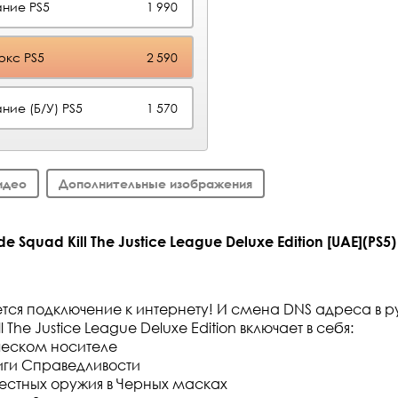
ние PS5
1 990
юкс PS5
2 590
ние (Б/У) PS5
1 570
идео
Дополнительные изображения
 Squad Kill The Justice League Deluxe Edition [UAE](PS5)
ется подключение к интернету! И смена DNS адреса в р
ll The Justice League Deluxe Edition включает в себя:
ческом носителе
иги Справедливости
вестных оружия в Черных масках