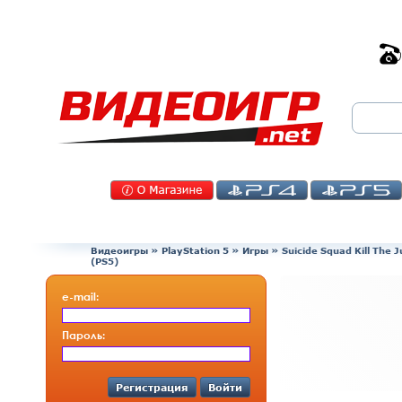
Видеоигры
»
PlayStation 5
»
Игры
»
Suicide Squad Kill The 
(PS5)
e-mail:
Пароль:
Регистрация
Войти