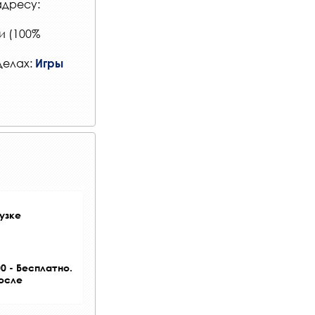
адресу:
и (100%
делах:
Игры
узке
0 - Бесплатно.
после