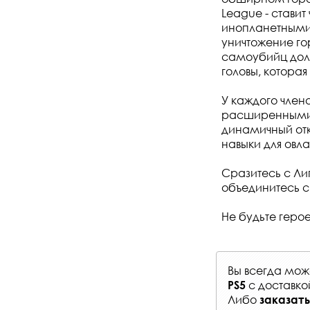
League - стави
инопланетными
уничтожение го
самоубийц долж
головы, котора
У каждого член
расширенными 
динамичный отк
навыки для овла
Сразитесь с Ли
объединитесь с
Не будьте геро
Вы всегда мо
с
доставко
PS5
Либо
заказать