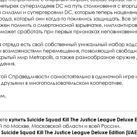
т четырех суперзлодеев DC на путь столкновения с втор
 силами и супергероями DC, которые теперь нацелен
рода, который они когда-то поклялись защищать. Все э
ен помнить о смертоносной взрывчатке, имплантиров
я может сработать при первых признаках неповиновения
а отряда есть свой собственный уникальный набор ходо
возможностями перемещения, позволяющий свободно
рытый мир Metropolis, а также разнообразное оружие 
дения.
гой Справедливости самостоятельно в одиночной игре 
 друзьями в многопользовательском кооперативе.
ем.
жете
купить
Suicide Squad Kill The Justice League Deluxe E
й по Москве, Московской области и всей России
.
Suicide Squad Kill The Justice League Deluxe Edition [UAE