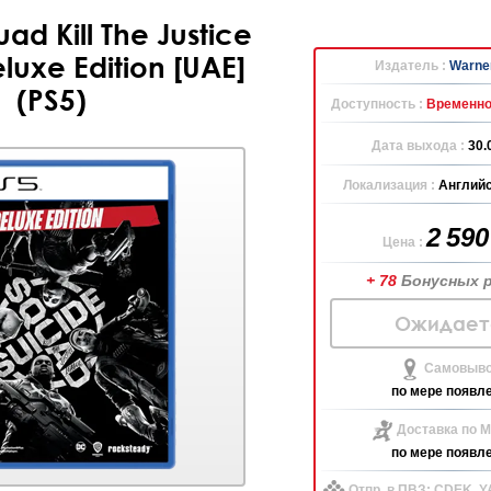
ad Kill The Justice
luxe Edition [UAE]
Издатель :
Warner
(PS5)
Доступность :
Временно
Дата выхода :
30.
Локализация :
Английс
2 59
Цена :
+ 78
Бонусных 
Ожидает
Самовыво
по мере появл
Доставка по М
по мере появл
Отпр. в ПВЗ: CDEK, 