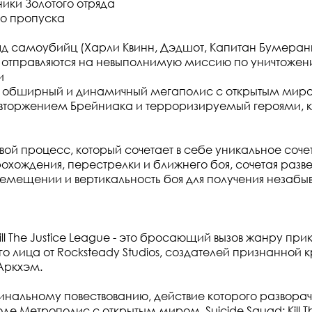
ники Золотого отряда
го пропуска
яд самоубийц (Харли Квинн, Дэдшот, Капитан Бумеранг
 отправляются на невыполнимую миссию по уничтожен
и
в обширный и динамичный мегаполис с открытым мир
торжением Брейниака и терроризируемый героями, ко
вой процесс, который сочетает в себе уникальное соч
охождения, перестрелки и ближнего боя, сочетая разве
емещении и вертикальность боя для получения незаб
Kill The Justice League - это бросающий вызов жанру пр
го лица от Rocksteady Studios, создателей признанной
Аркхэм.
инальному повествованию, действие которого разворач
 Метрополис с открытым миром, Suicide Squad: Kill Th