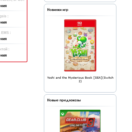
ения
Новинки игр
sis :
ения
 EMS :
ения
той :
ения
Yoshi and the Mysterious Book [SEA](Switch
2)
Новые предзаказы