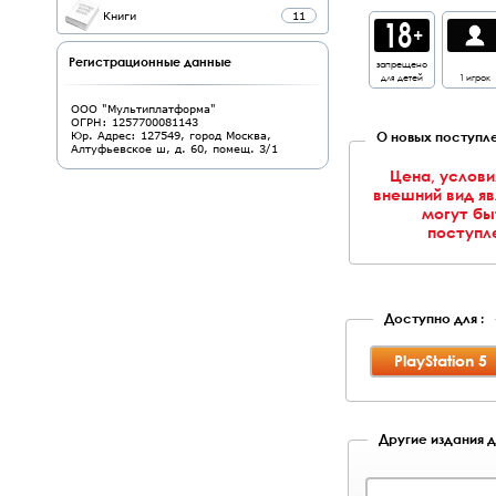
Книги
11
Регистрационные данные
запрещено
для детей
1 игрок
ООО "Мультиплатформа"
ОГРН: 1257700081143
О новых поступле
Юр. Адрес: 127549, город Москва,
Алтуфьевское ш, д. 60, помещ. 3/1
Цена, услови
внешний вид я
могут бы
поступле
Доступно для :
PlayStation 5
Другие издания дл