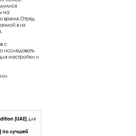
гшимися
ы на
то время Отряд
анной в их
.
в с
 исследовать
для настройки и
или
для
dition [UAE]
]
по лучшей