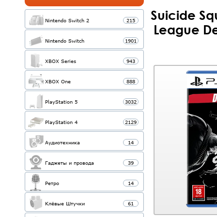
Suicide Squ
Nintendo Switch 2
215
League De
Nintendo Switch
1901
XBOX Series
943
XBOX One
888
PlayStation 5
3032
PlayStation 4
2129
Аудиотехника
14
Гаджеты и провода
39
Ретро
14
Клёвые Штучки
61