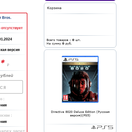
Корзина
 Bros.
 отсутствует
01.2024
Всего товаров :
0
шт.
На сумму
0
руб.
кая версия
*
0
₽
рублей
ся
з :
ения
Directive 8020 Deluxe Edition (Русская
оскве :
версия)(PS5)
ения
YANDEX, 5POST