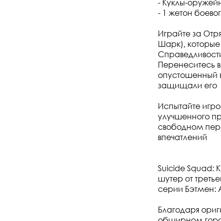
- Куклы-оружей
- 1 жетон боево
Играйте за Отр
Шарк), которые
Справедливост
Перенеситесь 
опустошенный в
защищали его
Испытайте игро
улучшенного пр
свободном пер
впечатлений
Suicide Squad: 
шутер от третье
серии Бэтмен: 
Благодаря ориг
обширном городе