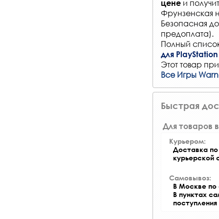
и получи
цене
Фрунзенская на
Безопасная до
предоплата).
Полный список
для PlayStation
Этот товар при
Все Игры Warne
Быстрая дос
Для товаров в
Курьером:
Доставка по 
курьерской 
Самовывоз:
В Москве по 
В пунктах с
поступления