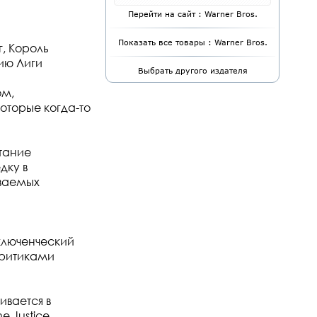
Перейти на сайт : Warner Bros.
Показать все товары : Warner Bros.
, Король
ию Лиги
Выбрать другого издателя
ом,
торые когда-то
етание
дку в
ываемых
иключенческий
 критиками
ивается в
e Justice