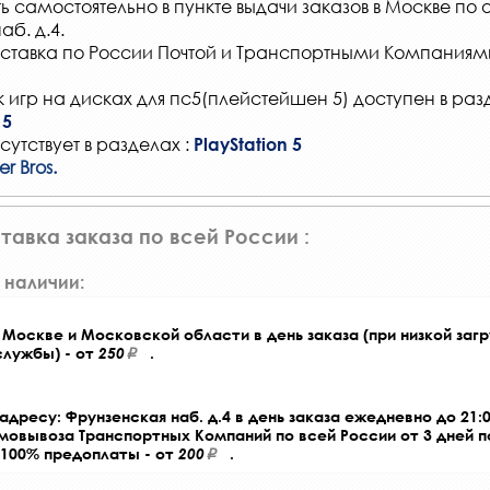
ть самостоятельно в
пункте выдачи заказов
в Москве по 
б. д.4.
ставка по России Почтой и Транспортными Компаниям
 игр на дисках для пс5(плейстейшен 5) доступен в раз
 5
сутствует в разделах :
PlayStation 5
r Bros.
тавка заказа по всей России :
 наличии:
Москве и Московской области в день заказа (при низкой загр
службы) - от
250
.
адресу: Фрунзенская наб. д.4 в день заказа ежедневно до 21:0
амовывоза Транспортных Компаний по всей России от 3 дней 
 100% предоплаты - от
200
.