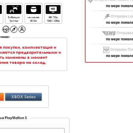
по мере появл
Отправка Log
Вибрация
не менее
HD
720p
Триггер
80 Gb
1080i|1080p
по мере появл
Отправка
ниях:
по мере появл
я покупки, комплектация и
Отправка Поч
вляются предварительными и
по мере появл
ть изменены в момент
ния товара на склад.
XBOX Series
я PlayStation 5