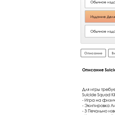
Обычное изда
Издание Дел
Обычное изда
Описание
В
Описание Suicide
Для игры требу
Suicide Squad Ki
- Игра на физи
- Экипировка Л
- 3 Печально из