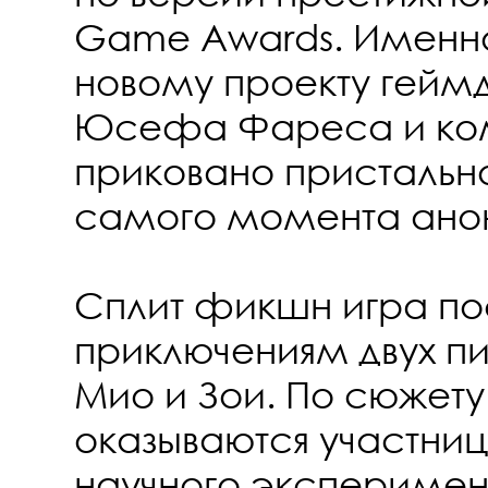
Game Awards. Именно
новому проекту гейм
Юсефа Фареса и ко
приковано пристальн
самого момента ано
Сплит фикшн игра п
приключениям двух п
Мио и Зои. По сюжет
оказываются участни
научного эксперимен