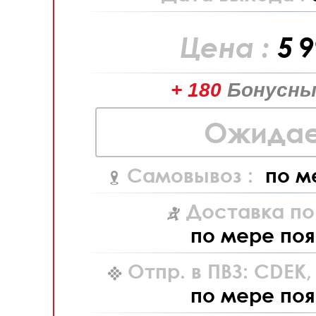
Цена :
5 
+ 180
Бонусны
Ожидае
Самовывоз :
по м
Доставка по
по мере поя
Отпр. в ПВЗ: CDEK
по мере поя