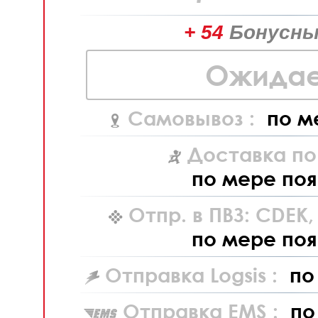
+ 54
Бонусны
Ожидае
Самовывоз :
по м
Доставка по
по мере поя
Отпр. в ПВЗ: CDEK
по мере поя
Отправка Logsis :
по
Отправка EMS :
по