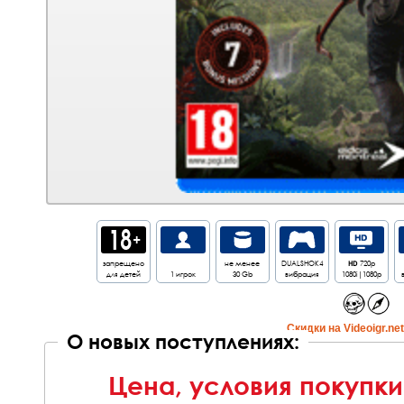
запрещено
не менее
DUALSHOK4
HD
720p
для детей
1 игрок
30 Gb
вибрация
1080i|1080p
Cкидки на Videoigr.ne
О новых поступлениях:
Цена, условия покупки