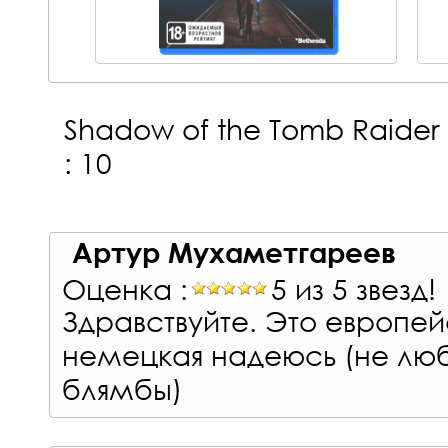
Shadow of the Tomb Raider D
: 10
Артур Мухаметгареев
Оценка :
5 из 5 звезд!
Здравствуйте. Это европей
немецкая надеюсь (не лю
блямбы)