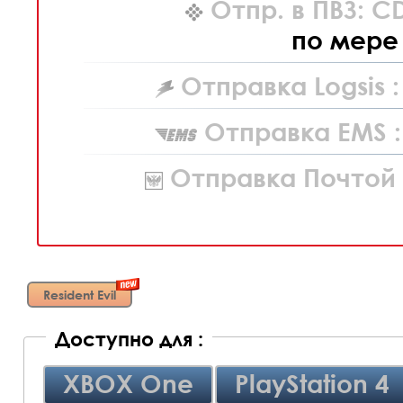
Отпр. в ПВЗ: C
по мере
Отправка Logsis :
Отправка EMS :
Отправка Почтой 
Resident Evil
Доступно для :
XBOX One
PlayStation 4