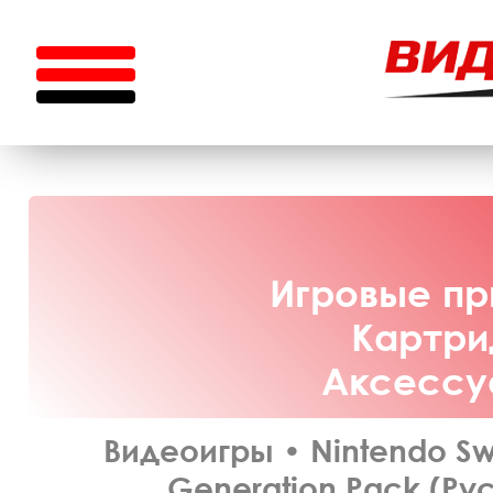
Игровые при
Картрид
Аксессуа
Видеоигры
•
Nintendo Sw
Generation Pack (Рус