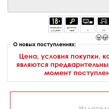
запрещено
game-key
для детей
card
1
1-1
О новых поступлениях:
Цена, условия покупки, 
являются предварительны
момент поступлен
Издатель