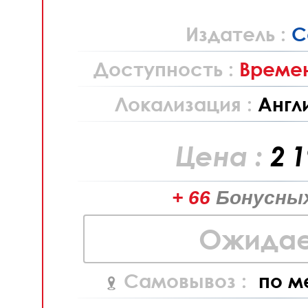
Издатель :
C
Доступность :
Времен
Локализация :
Англ
Цена :
2 
+ 66
Бонусных
Ожидае
Самовывоз :
по м