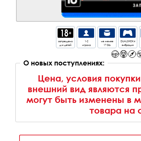
запрещено
1-2
не менее
DUALSHOK4
для детей
игрока
17 Gb
вибрация
О новых поступлениях:
Цена, условия покупки
внешний вид являются п
могут быть изменены в 
товара на 