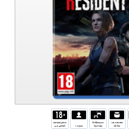
запрещено
Вибрация
не менее
для детей
1 игрок
Триггер
23 Gb