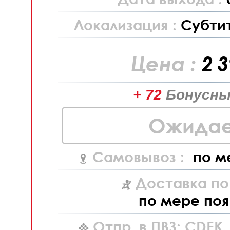
Локализация :
Субти
Цена :
2 
+ 72
Бонусны
Ожидае
Самовывоз :
по м
Доставка по
по мере поя
Отпр. в ПВЗ: CDEK