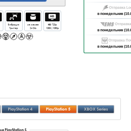
Отправка Log
в понедельник (10.
Отправка
Вибрация
не менее
HD
720p
Триггер
24 Gb
1080i|1080p
в понедельник (10.
Отправка Поч
в понедельник (10.
PlayStation 4
PlayStation 5
XBOX Series
я PlayStation 5