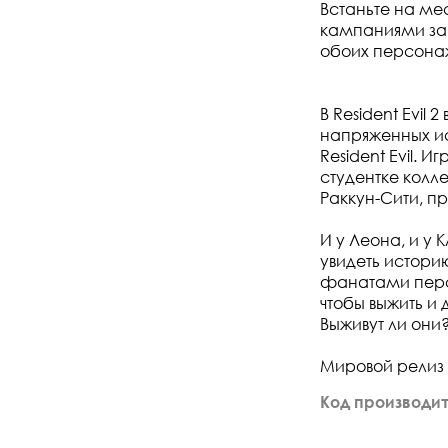
Встаньте на ме
кампаниями за 
обоих персона
В Resident Evil
напряженных ис
Resident Evil.
студентке колл
Раккун-Сити, п
И у Леона, и у
увидеть истори
фанатами персо
чтобы выжить и 
Выживут ли они
Мировой релиз дл
Код производит