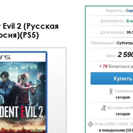
Издатель :
Cap
Доступность :
В н
 Evil 2 (Русская
Дата выхода :
06.
рсия)(PS5)
Локализация :
Субтитры
2 59
Цена :
+ 78
Бонусных 
Купить
Самовыво
сегодня
Доставка по М
сегодня
Отпр. в ПВЗ: CDEK, 
в понедельник (10.