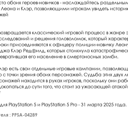
сто обоих героев-новичков - наслаждайтесь раздельны
Леона и Клэр, позволяющими игрокам увидеть историю
жей
 2 возвращается классический игровой процесс в жанре
следований и решения головоломок, который характе
 Игроки присоединяются к офицеру полиции-новичку Леон
еджа Клэр Редфилд, которых столкнула катастрофичес
ревратившая его население в смертоносных зомби.
 Клэр есть свои отдельные игровые кампании, позволяю
ю с точки зрения обоих персонажей. Судьба этих двух
нажей находится в руках игроков, поскольку они раб
докопаться до сути того, что стоит за ужасающей атакой
?
я PlayStation 5 и PlayStation 5 Pro - 31 марта 2025 года.
еля : PPSA-04289