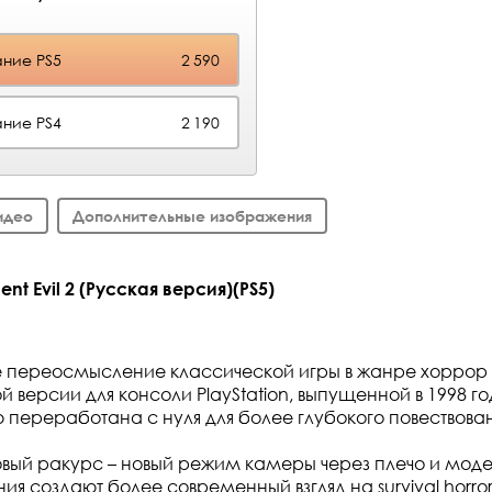
ние PS5
2 590
ние PS4
2 190
идео
Дополнительные изображения
nt Evil 2 (Русская версия)(PS5)
 переосмысление классической игры в жанре хоррор 
 версии для консоли PlayStation, выпущенной в 1998 го
 переработана с нуля для более глубокого повествова
вый ракурс – новый режим камеры через плечо и мод
ия создают более современный взгляд на survival horro