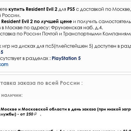
жете
для
с
доставкой по Москве
купить
Resident Evil 2
PS5
й России
.
и получить самостоятель
Resident Evil 2
по лучшей цене
в
в Москве по адресу: Фрунзенская наб. д.4.
ставка по России Почтой и Транспортными Компаниям
 игр на дисках для пс5(плейстейшен 5) доступен в раз
 5
сутствует в разделах :
PlayStation 5
com
тавка заказа по всей России :
 наличии:
Москве и Московской области в день заказа (при низкой загр
службы) - от
250
.