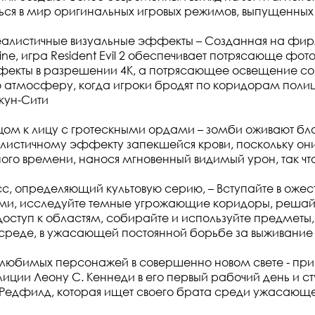
ься в мир оригинальных игровых режимов, выпущенных в
алистичные визуальные эффекты – Созданная на фи
ne, игра Resident Evil 2 обеспечивает потрясающе фо
фекты в разрешении 4K, а потрясающее освещение со
 атмосферу, когда игроки бродят по коридорам поли
кун-Сити
цом к лицу с гротескными ордами – зомби оживают бл
истичному эффекту запекшейся крови, поскольку они
го времени, нанося мгновенный видимый урон, так что
с, определяющий культовую серию, – Вступайте в оже
ами, исследуйте темные угрожающие коридоры, решай
 доступ к областям, собирайте и используйте предмет
среде, в ужасающей постоянной борьбе за выживание
любимых персонажей в совершенно новом свете - при
иции Леону С. Кеннеди в его первый рабочий день и ст
 Редфилд, которая ищет своего брата среди ужасающ