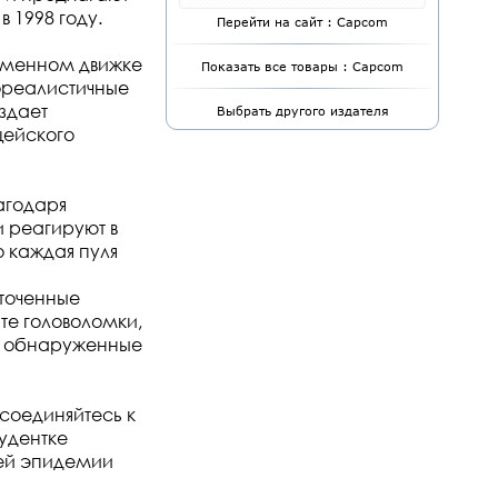
 1998 году.
Перейти на сайт : Capcom
рменном движке
Показать все товары : Capcom
тореалистичные
здает
Выбрать другого издателя
цейского
агодаря
 реагируют в
 каждая пуля
сточенные
те головоломки,
ы, обнаруженные
соединяйтесь к
удентке
ей эпидемии