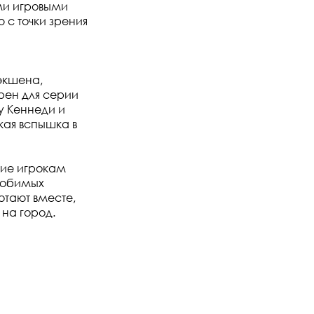
ми игровыми
 с точки зрения
 экшена,
рен для серии
у Кеннеди и
кая вспышка в
щие игрокам
 любимых
отают вместе,
 на город.