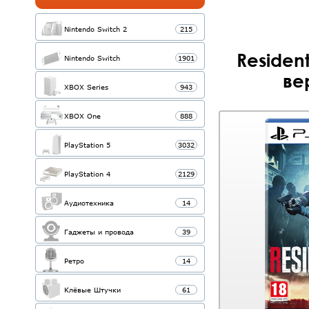
Nintendo Switch 2
215
Resident
Nintendo Switch
1901
ве
XBOX Series
943
XBOX One
888
PlayStation 5
3032
PlayStation 4
2129
Аудиотехника
14
Гаджеты и провода
39
Ретро
14
Клёвые Штучки
61