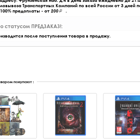
адресу: Фрунзенская наб. д.4 в день заказа ежедневно до 21:0
амовывоза Транспортных Компаний по всей России от 3 дней 
 100% предоплаты - от
200
.
со статусом ПРЕДЗАКАЗ!:
оизводится после поступления товара в продажу.
оваром покупают :