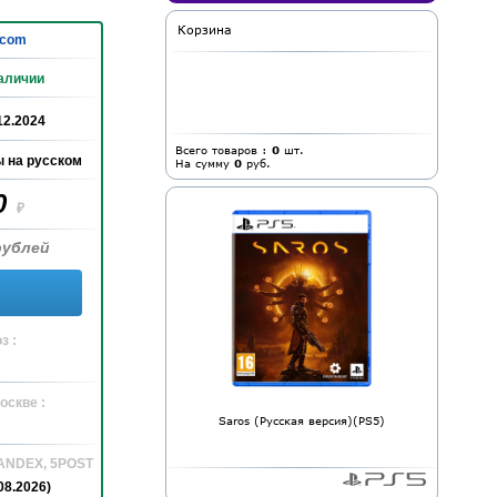
Корзина
com
аличии
12.2024
Всего товаров :
0
шт.
 на русском
На сумму
0
руб.
0
₽
рублей
з :
оскве :
Saros (Русская версия)(PS5)
YANDEX, 5POST
08.2026)