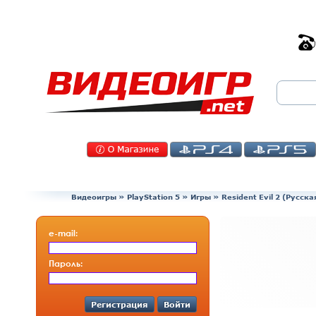
Видеоигры
»
PlayStation 5
»
Игры
»
Resident Evil 2 (Русск
e-mail:
Пароль:
Регистрация
Войти