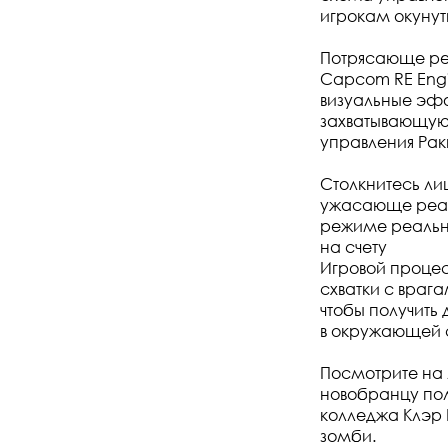
игрокам окунут
Потрясающе ре
Capcom RE Engi
визуальные эф
захватывающую
управления Рак
Столкнитесь ли
ужасающе реал
режиме реально
на счету
Игровой процес
схватки с враг
чтобы получить
в окружающей 
Посмотрите на 
новобранцу пол
колледжа Клэр
зомби.