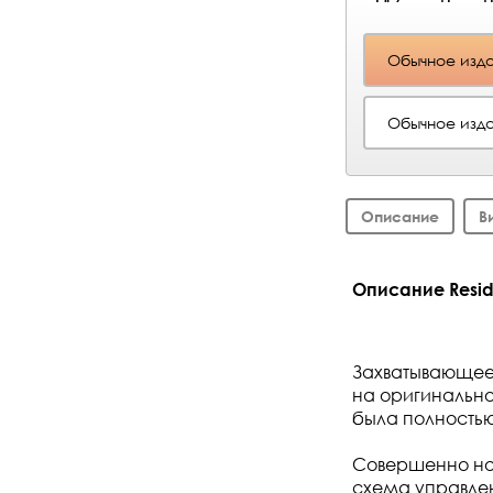
Обычное изда
Обычное изда
Описание
В
Описание Reside
Захватывающее
на оригинальной
была полностью
Совершенно но
схема управлен