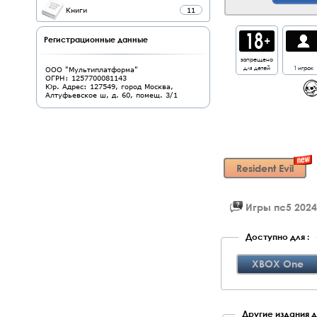
Книги
11
Регистрационные данные
запрещено
для детей
1 игрок
ООО "Мультиплатформа"
ОГРН: 1257700081143
Юр. Адрес: 127549, город Москва,
Алтуфьевское ш, д. 60, помещ. 3/1
Resident Evil
Игры пс5 2024
Доступно для :
XBOX One
Другие издания дл