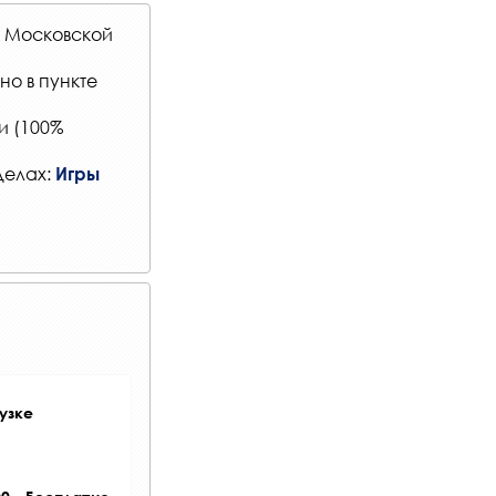
, Московской
но в
пункте
и (100%
делах:
Игры
узке