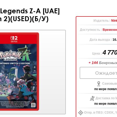
Legends Z-A [UAE]
h 2)(USED)(Б/У)
Издатель :
Nin
Доступность :
Временно
Дата выхода :
16
4 77
Цена :
+ 144
Бонусных
Ожидает
Самовыво
по мере появл
Доставка по 
по мере появл
Отпр. в ПВЗ: CDEK,