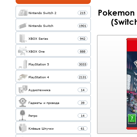
Pokemon 
Nintendo Switch 2
215
(Switc
Nintendo Switch
1901
XBOX Series
942
XBOX One
888
PlayStation 5
3033
PlayStation 4
2131
Аудиотехника
14
Гаджеты и провода
39
Ретро
14
Клёвые Штучки
61