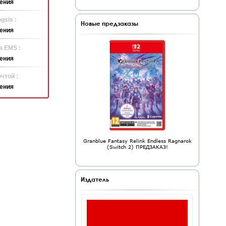
ения
gsis :
Новые предзаказы
ения
а EMS :
ения
чтой :
ения
Granblue Fantasy Relink Endless Ragnarok
(Switch 2) ПРЕДЗАКАЗ!
Издатель