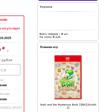
Корзина
tendo
 отсутствует
Всего товаров :
0
шт.
На сумму
0
руб.
.10.2025
*
Новинки игр
0
₽
 рубля
ся
з :
ения
Москве :
ения
Yoshi and the Mysterious Book [SEA](Switch
2)
 YANDEX, 5POST