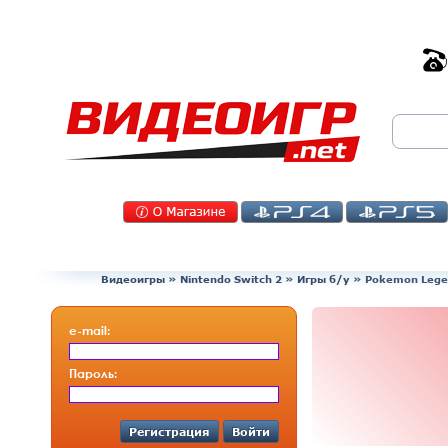
Видеоигры
»
Nintendo Switch 2
»
Игры б/у
»
Pokemon Legen
e-mail:
Пароль:
Регистрация
Войти