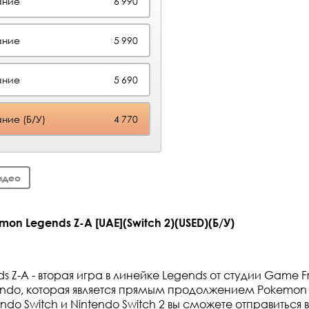
ание
6 990
ание
5 990
ание
5 690
ние (Б/У)
4 770
идео
n Legends Z-A [UAE](Switch 2)(USED)(Б/У)
 Z-A - вторая игра в линейке Legends от студии Game F
ndo, которая является прямым продолжением Pokemon 
ndo Switch и Nintendo Switch 2 вы сможете отправиться 