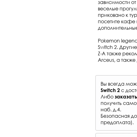
зависимости от
веселые прогул
приковано к ту
посетите кафе 
дополнительные 
Pokemon legends
Switch 2. Друг
Z-A также реко
Arceus, а также
Вы всегда мо
с
дост
Switch 2
Либо
заказать
получить само
наб. д.4.
Безопасная до
предоплата).