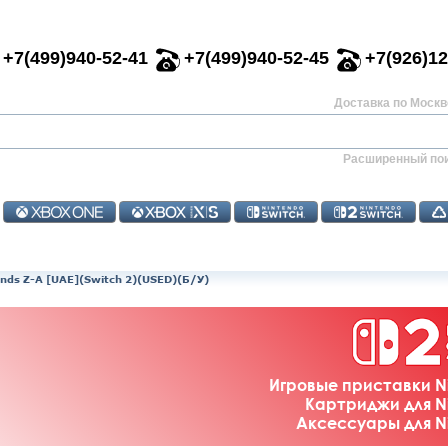
+7(499)940-52-41
+7(499)940-52-45
+7(926)12
Доставка по Москве
Расширенный по
ds Z-A [UAE](Switch 2)(USED)(Б/У)
Игровые приставки Ni
Картриджи для Ni
Аксессуары для Ni