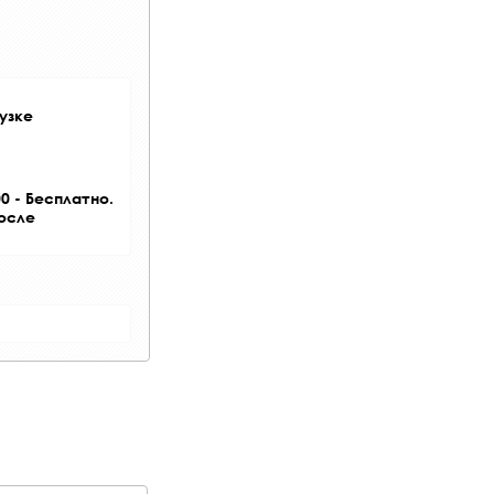
узке
0 - Бесплатно.
после