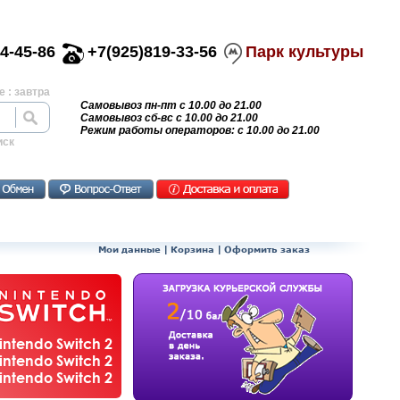
4-45-86
+7(925)819-33-56
Парк культуры
 : завтра
Самовывоз пн-пт с 10.00 до 21.00
Самовывоз сб-вс с 10.00 до 21.00
Режим работы операторов: с 10.00 до 21.00
иск
Мои данные
|
Корзина
|
Оформить заказ
ntendo Switch 2
ntendo Switch 2
ntendo Switch 2