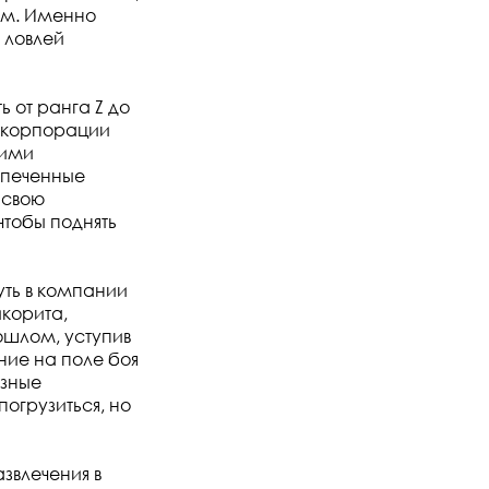
ем. Именно
 ловлей
ь от ранга Z до
я корпорации
оими
спеченные
 свою
чтобы поднять
уть в компании
икорита,
ошлом, уступив
ние на поле боя
азные
погрузиться, но
звлечения в