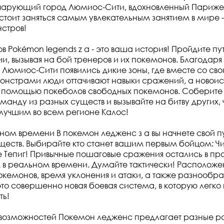
ь чарующий город Люмиос-Сити, вдохновленный Париж
стоит заняться самым увлекательным занятием в мире -
стров!
в Pokémon legends z a - это ваша история! Пройдите пут
ии, вызывая на бой тренеров и их покемонов. Благодар
 в Люмиос-Сити появились дикие зоны, где вместе со св
нстрами люди оттачивают навыки сражений, а новои
с помощью покеболов свободных покемонов. Соберите
манду из разных существ и вызывайте на битву других, 
ь лучшим во всем регионе Калос!
ьном времени В покемон ледженс з а вы начнете свой п
уществ. Выбирайте кто станет вашим первым бойцом: Ч
е Тепиг! Привычные пошаговые сражения остались в пр
 в реальном времени. Думайте тактически! Расположе
кемонов, время уклонения и атаки, а также разнообр
то совершенно новая боевая система, в которую легко 
ть!
возможностей Покемон ледженс предлагает разные ра