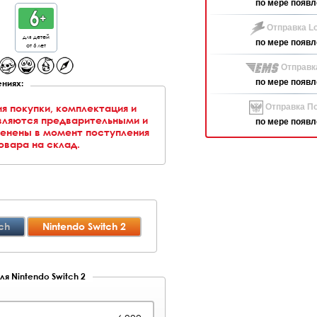
по мере появл
Отправка Lo
для детей
по мере появл
от 6 лет
Отправк
ниях:
по мере появл
ия покупки, комплектация и
Отправка По
вляются предварительными и
по мере появл
менены в момент поступления
овара на склад.
ch
Nintendo Switch 2
ля Nintendo Switch 2