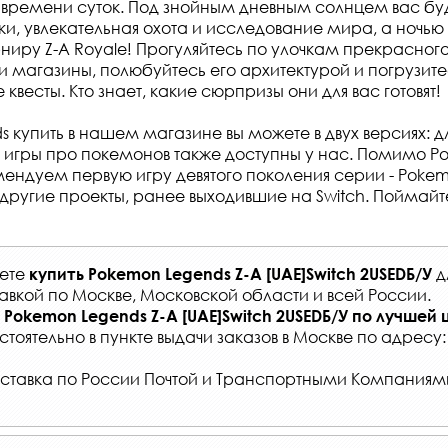
 времени суток. Под знойным дневным солнцем вас бу
ки, увлекательная охота и исследование мира, а ночью
рниру Z-A Royale! Прогуляйтесь по улочкам прекрасног
и магазины, полюбуйтесь его архитектурой и погрузите
квесты. Кто знает, какие сюрпризы они для вас готовят!
 купить в нашем магазине вы можете в двух версиях: дл
ие игры про покемонов также доступны у нас. Помимо 
мендуем первую игру девятого поколения серии - Poke
 другие проекты, ранее выходившие на Switch. Поймайте
жете
д
купить
Pokemon Legends Z-A [UAE]Switch 2USEDБ/У
авкой по Москве, Московской области и всей России
.
Pokemon Legends Z-A [UAE]Switch 2USEDБ/У
по лучшей 
стоятельно в
пункте выдачи заказов
в Москве по адресу
ставка по России Почтой и Транспортными Компаниям