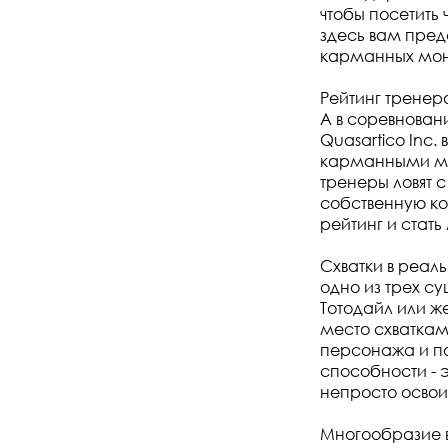
чтобы посетит
здесь вам пред
карманных мон
Рейтинг тренеро
A в соревнован
Quasartico Inc.
карманными мо
тренеры ловят 
собственную ко
рейтинг и стат
Схватки в реал
одно из трех с
Тотодайл или ж
место схваткам
персонажа и по
способности - э
непросто освои
Многообразие 