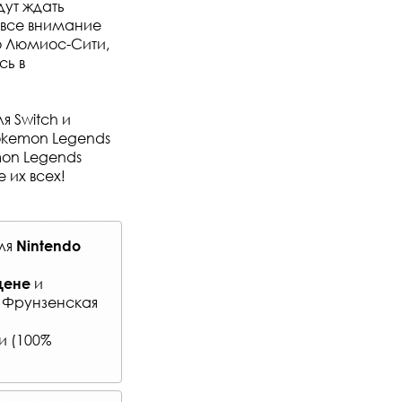
дут ждать
 все внимание
о Люмиос-Сити,
сь в
я Switch и
Pokemon Legends
mon Legends
 их всех!
ля
Nintendo
и
цене
: Фрунзенская
и (100%