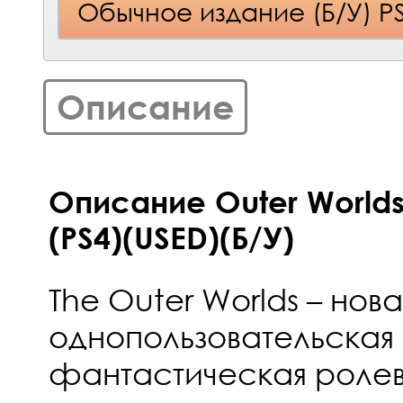
Обычное издание (Б/У) P
Описание
Описание Outer Worlds
(PS4)(USED)(Б/У)
The Outer Worlds – нова
однопользовательская 
фантастическая ролев