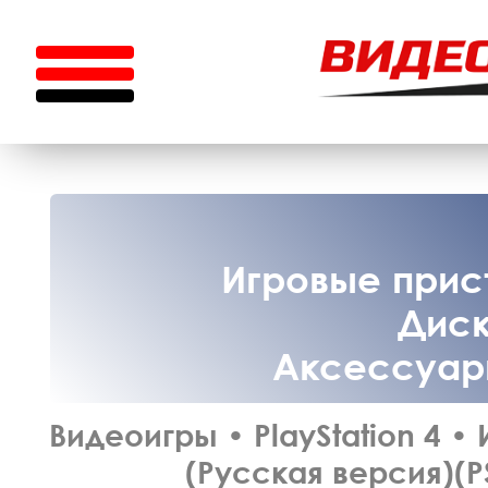
Игровые прист
Диск
Аксессуары
Видеоигры
•
PlayStation 4
•
(Русская версия)(P