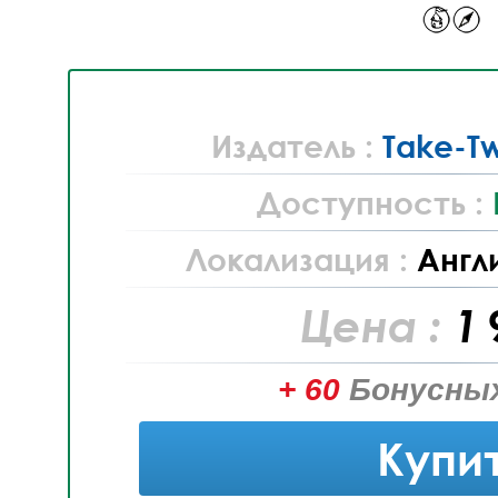
Издатель :
Take-Tw
Доступность :
Локализация :
Англ
Цена :
1 
+ 60
Бонусных
Купи