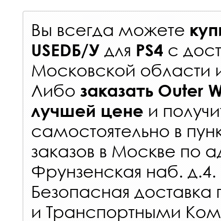
Вы всегда можете
куп
для
с
дост
USEDБ/У
PS4
Московской области 
Либо
заказать
Outer W
и получи
лучшей цене
самостоятельно в
пун
заказов
в Москве по а
Фрунзенская наб. д.4.
Безопасная доставка 
и Транспортными Ком