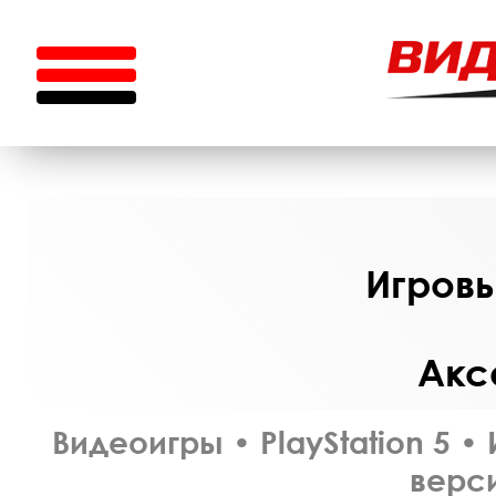
Игровы
Акс
Видеоигры
•
PlayStation 5
•
верси