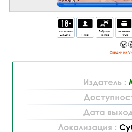
запрещено
Вибрация
не менее
для детей
1 игрок
Триггер
110 Gb
Cкидки на Vi
Издатель :
Доступност
Дата выход
Локализация :
Су