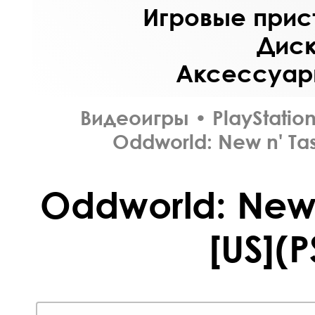
Игровые прист
Диск
Аксессуары
Видеоигры
•
PlayStation
Oddworld: New n' Tas
Oddworld: New n
[US](P