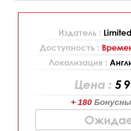
Издатель :
Limite
Доступность :
Времен
Локализация :
Англ
Цена :
5 
+ 180
Бонусны
Ожидае