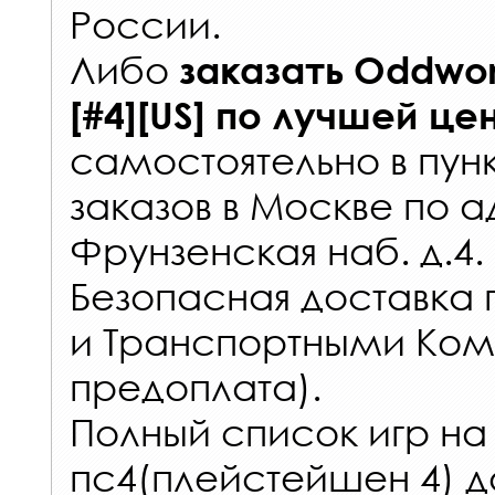
России
.
Либо
заказать
Oddworl
[#4][US]
по лучшей це
самостоятельно в
пун
заказов
в Москве по а
Фрунзенская наб. д.4.
Безопасная доставка 
и Транспортными Ком
предоплата).
Полный список игр на
пс4(плейстейшен 4) д