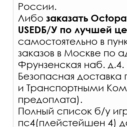
России
.
Либо
заказать
Octopat
USEDБ/У
по лучшей ц
самостоятельно в
пун
заказов
в Москве по а
Фрунзенская наб. д.4.
Безопасная доставка 
и Транспортными Ком
предоплата).
Полный список б/у игр
пс4(плейстейшен 4) д