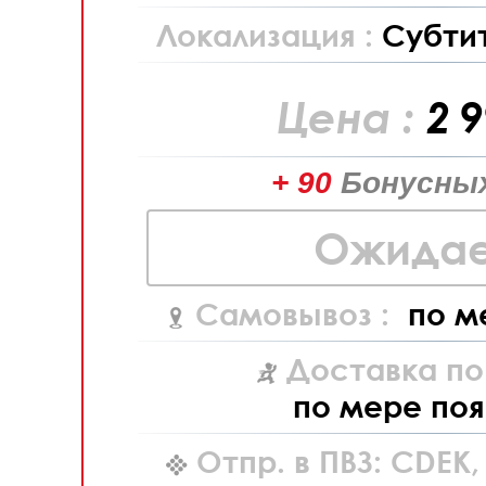
Локализация :
Субти
Цена :
2 
+ 90
Бонусных
Ожидае
Самовывоз :
по м
Доставка по
по мере поя
Отпр. в ПВЗ: CDEK