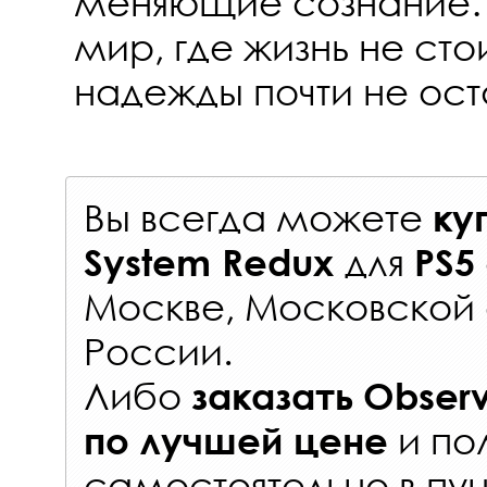
меняющие сознание… 
мир, где жизнь не сто
надежды почти не ос
Вы всегда можете
ку
для
System Redux
PS5
Москве, Московской 
России
.
Либо
заказать
Observ
и по
по лучшей цене
самостоятельно в
пун