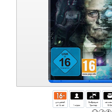
для детей
Вибрация
не ме
от 16 лет
1 игрок
Триггер
15 G