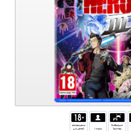
запрещено
Вибрация
для детей
1 игрок
Триггер