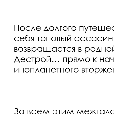
После долгого путешес
себя топовый ассасин
возвращается в родно
Дестрой… прямо к на
инопланетного вторже
За всем этим межгал