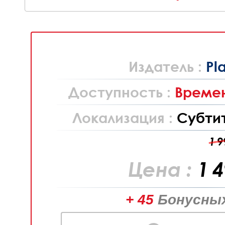
Издатель :
Pl
Доступность :
Времен
Локализация :
Субти
1 9
Цена :
1 
+ 45
Бонусных