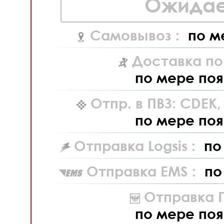
Ожидае
Самовывоз :
по м
Доставка по
по мере поя
Отпр. в ПВЗ: CDEK
по мере поя
Отправка Logsis :
по
Отправка EMS :
по
Отправка П
по мере поя