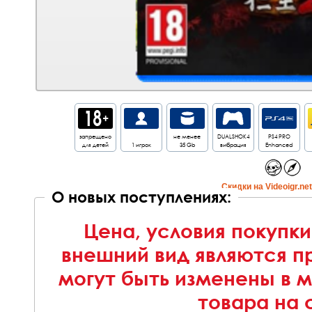
запрещено
не менее
DUALSHOK4
PS4 PRO
для детей
1 игрок
35 Gb
вибрация
Enhanced
Cкидки на Videoigr.ne
О новых поступлениях:
Цена, условия покупки
внешний вид являются п
могут быть изменены в 
товара на 