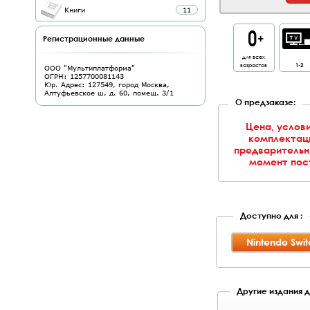
Книги
11
Регистрационные данные
для всех
возрастов
1-2
ООО "Мультиплатформа"
ОГРН: 1257700081143
Юр. Адрес: 127549, город Москва,
Алтуфьевское ш, д. 60, помещ. 3/1
О предзаказе:
Цена, услови
комплектаци
предварительн
момент пост
Доступно для :
Nintendo Swit
Другие издания д