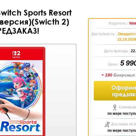
witch Sports Resort
версия)(Swicth 2)
Издатель :
Nin
РЕДЗАКАЗ!
Доступность :
Ожидаетс
22.10.202
Дата выхода :
22
5 99
Цена :
+ 180
Бонусных
Оформи
предзак
Самовыво
по мере поступ
Доставка по 
по мере поступ