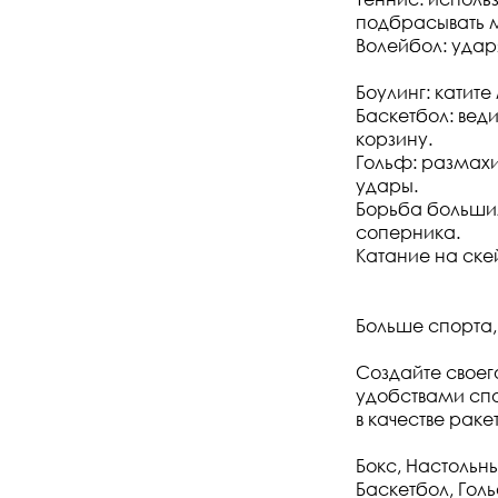
подбрасывать м
Волейбол: удар
Боулинг: катите
Баскетбол: вед
корзину.
Гольф: размахи
удары.
Борьба больши
соперника.
Катание на ске
Больше спорта,
Создайте своег
удобствами спо
в качестве раке
Бокс, Настольны
Баскетбол, Гол