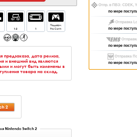
Отпр. в ПВЗ: CDEK,
по мере поступ
Отправка Lo
Поддерж.
по мере поступ
1-2
1
Pro Contr.
Отправк
по мере поступ
я предзаказа, дата релиза,
Отправка По
я и внешний вид являются
по мере поступ
ыми и могут быть изменены в
упления товара на склад.
ch 2
ля Nintendo Switch 2