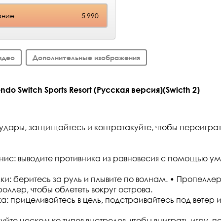
ание
5 990
идео
Дополнительные изображения
do Switch Sports Resort (Русская версия)(Swicth 2)
 удары, защищайтесь и контратакуйте, чтобы переигра
нис: выводите противника из равновесия с помощью у
ки: беритесь за руль и плывите по волнам. • Пропелле
оллер, чтобы облететь вокруг острова.
а: прицеливайтесь в цель, подстраивайтесь под ветер 
уйте несколько типов выстрелов, чтобы выиграть игру, п