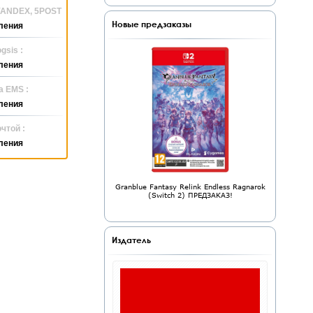
 YANDEX, 5POST
Новые предзаказы
ления
gsis :
ления
а EMS :
ления
чтой :
ления
Granblue Fantasy Relink Endless Ragnarok
(Switch 2) ПРЕДЗАКАЗ!
Издатель