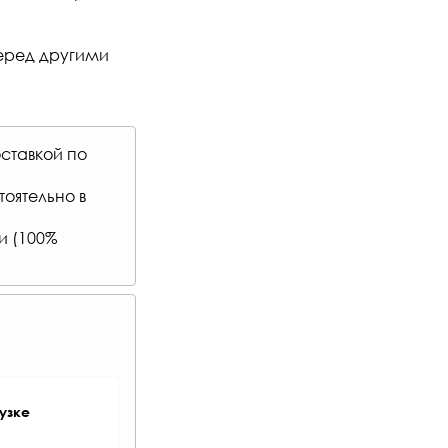
перед другими
ставкой по
оятельно в
и (100%
узке