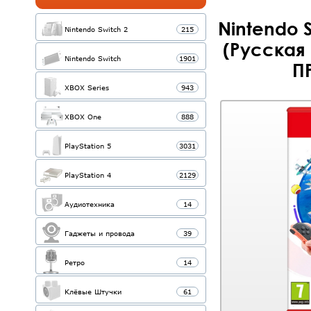
Nintendo S
Nintendo Switch 2
215
(Русская 
Nintendo Switch
1901
П
XBOX Series
943
XBOX One
888
PlayStation 5
3031
PlayStation 4
2129
Аудиотехника
14
Гаджеты и провода
39
Ретро
14
Клёвые Штучки
61