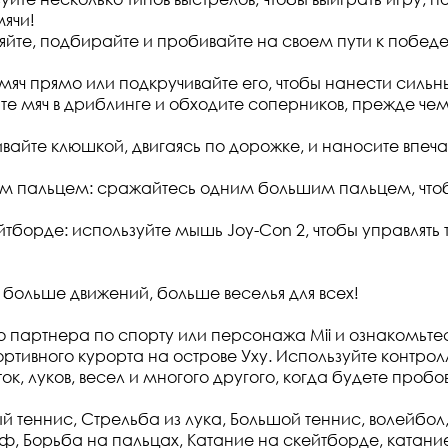
ячи!
яйте, подбирайте и пробивайте на своем пути к победе
 мяч прямо или подкручивайте его, чтобы нанести сильн
ите мяч в дриблинге и обходите соперников, прежде чем
вайте клюшкой, двигаясь по дорожке, и наносите впе
м пальцем: сражайтесь одним большим пальцем, что
йтборде: используйте мышь Joy-Con 2, чтобы управлять 
 больше движений, больше веселья для всех!
о партнера по спорту или персонажа Mii и ознакомьте
ртивного курорта на острове Уху. Используйте контрол
ток, луков, весел и многого другого, когда будете пробов
й теннис, Стрельба из лука, Большой теннис, волейбол,
ьф, Борьба на пальцах, Катание на скейтборде, катан