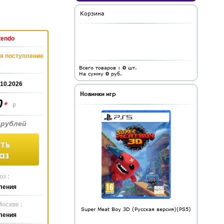
Корзина
tendo
я поступление
6
Всего товаров :
0
шт.
На сумму
0
руб.
.10.2026
Новинки игр
0
*
₽
 рублей
ть
аз
з :
ления
Москве :
Super Meat Boy 3D (Русская версия)(PS5)
ления