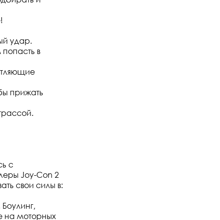
!
ый удар.
 попасть в
чатляющие
бы прижать
трассой.
сь с
леры Joy-Con 2
ать свои силы в:
 Боулинг,
ие на моторных