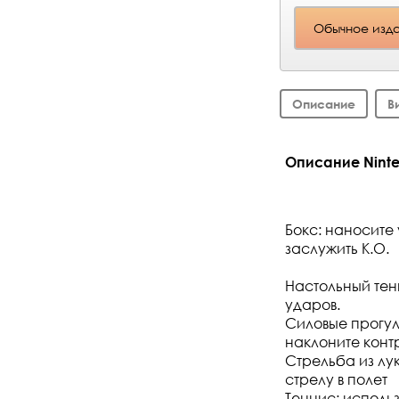
Обычное изд
Описание
В
Описание Ninten
Бокс: наносите
заслужить К.О.
Настольный тен
ударов.
Силовые прогул
наклоните контр
Стрельба из лук
стрелу в полет
Теннис: использ