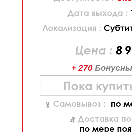
Дата выхода :
Локализация :
Субти
Цена :
8 
+ 270
Бонусны
Пока купит
Самовывоз :
по м
Доставка по
по мере поя