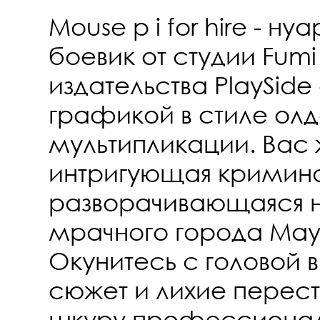
Mouse p i for hire - н
боевик от студии Fum
издательства PlaySid
графикой в стиле ол
мультипликации. Вас 
интригующая кримина
разворачивающаяся 
мрачного города Мау
Окунитесь с головой 
сюжет и лихие перестр
шкуру профессионал