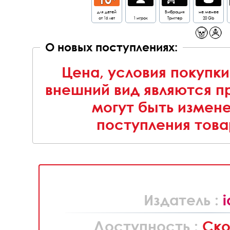
для детей
Вибрация
не менее
от 16 лет
1 игрок
Триггер
20 Gb
О новых поступлениях:
Цена, условия покупки
внешний вид являются п
могут быть измен
поступления това
Издатель :
Доступность :
Ско